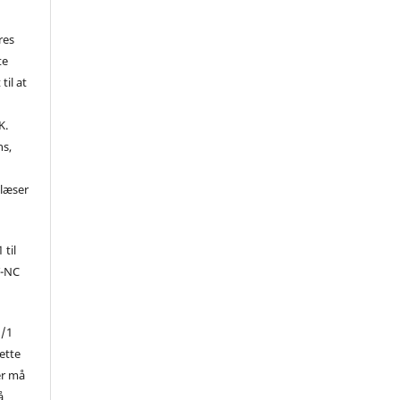
res
te
til at
K.
ns,
d
 læser
 til
Y-NC
1/1
ette
er må
å