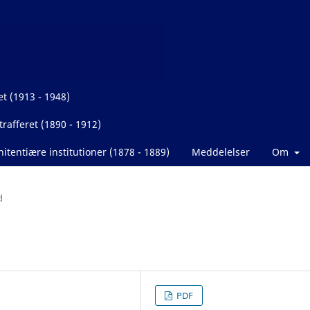
et (1913 - 1948)
rafferet (1890 - 1912)
itentiære institutioner (1878 - 1889)
Meddelelser
Om
d
PDF