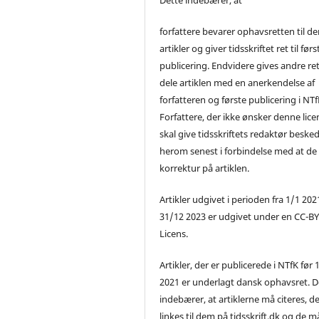
forfattere bevarer ophavsretten til de
artikler og giver tidsskriftet ret til førs
publicering. Endvidere gives andre ret 
dele artiklen med en anerkendelse af
forfatteren og første publicering i NTf
Forfattere, der ikke ønsker denne lice
skal give tidsskriftets redaktør beske
herom senest i forbindelse med at de
korrektur på artiklen.
Artikler udgivet i perioden fra 1/1 2021
31/12 2023 er udgivet under en CC-B
Licens.
Artikler, der er publicerede i NTfK før 
2021 er underlagt dansk ophavsret. D
indebærer, at artiklerne må citeres, d
linkes til dem på tidsskrift.dk og de m