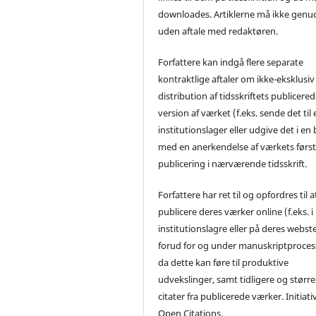
downloades. Artiklerne må ikke genu
uden aftale med redaktøren.
Forfattere kan indgå flere separate
kontraktlige aftaler om ikke-eksklusiv
distribution af tidsskriftets publicere
version af værket (f.eks. sende det til 
institutionslager eller udgive det i en
med en anerkendelse af værkets førs
publicering i nærværende tidsskrift.
Forfattere har ret til og opfordres til a
publicere deres værker online (f.eks. i
institutionslagre eller på deres webst
forud for og under manuskriptproces
da dette kan føre til produktive
udvekslinger, samt tidligere og større
citater fra publicerede værker. Initiati
Open Citations.