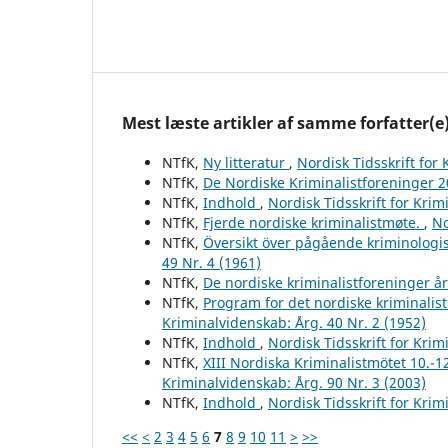
Mest læste artikler af samme forfatter(e
NTfK,
Ny litteratur
,
Nordisk Tidsskrift for
NTfK,
De Nordiske Kriminalistforeninger 
NTfK,
Indhold
,
Nordisk Tidsskrift for Krim
NTfK,
Fjerde nordiske kriminalistmøte.
,
No
NTfK,
Översikt över pågående kriminologis
49 Nr. 4 (1961)
NTfK,
De nordiske kriminalistforeninger å
NTfK,
Program for det nordiske kriminalis
Kriminalvidenskab: Årg. 40 Nr. 2 (1952)
NTfK,
Indhold
,
Nordisk Tidsskrift for Krim
NTfK,
XIII Nordiska Kriminalistmötet 10.-1
Kriminalvidenskab: Årg. 90 Nr. 3 (2003)
NTfK,
Indhold
,
Nordisk Tidsskrift for Krim
<<
<
2
3
4
5
6
7
8
9
10
11
>
>>