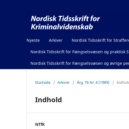
Nyeste
Arkiver
Nordisk Tidsskrift for Straffer
Nordisk Tidsskrift for Fængselsvæsen og praktisk St
Nordisk Tidsskrift for Fængselsvæsen og øvrige pen
Startside
/
Arkiver
/
Årg. 76 Nr. 4 (1989)
/
Indhol
Indhold
NTfK