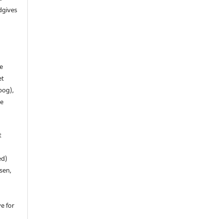
dgives
de
et
 bog),
te
t
ed)
sen,
ve for