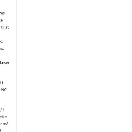
res
te
til at
K.
ns,
d
 læser
 til
Y-NC
1/1
ette
er må
å