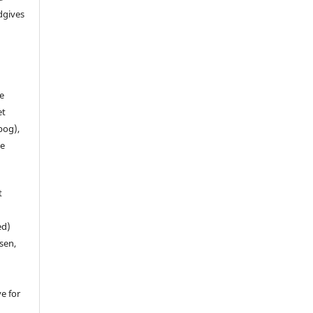
dgives
de
et
 bog),
te
t
ed)
sen,
ve for