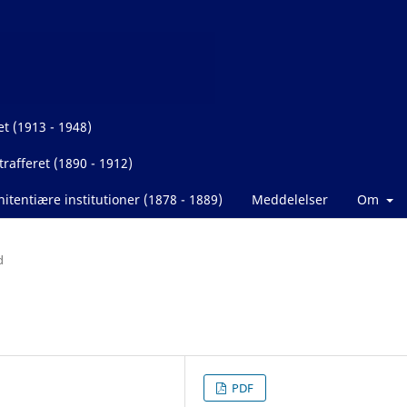
et (1913 - 1948)
rafferet (1890 - 1912)
itentiære institutioner (1878 - 1889)
Meddelelser
Om
d
PDF