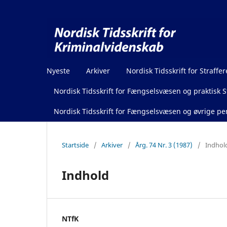
Nyeste
Arkiver
Nordisk Tidsskrift for Straffer
Nordisk Tidsskrift for Fængselsvæsen og praktisk St
Nordisk Tidsskrift for Fængselsvæsen og øvrige pen
Startside
/
Arkiver
/
Årg. 74 Nr. 3 (1987)
/
Indhol
Indhold
NTfK