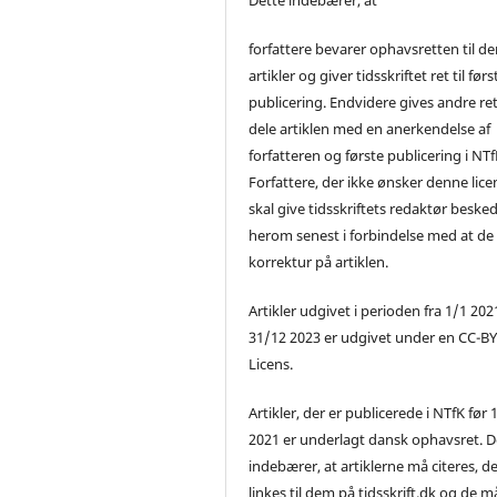
forfattere bevarer ophavsretten til de
artikler og giver tidsskriftet ret til førs
publicering. Endvidere gives andre ret 
dele artiklen med en anerkendelse af
forfatteren og første publicering i NTf
Forfattere, der ikke ønsker denne lice
skal give tidsskriftets redaktør beske
herom senest i forbindelse med at de
korrektur på artiklen.
Artikler udgivet i perioden fra 1/1 2021
31/12 2023 er udgivet under en CC-B
Licens.
Artikler, der er publicerede i NTfK før 
2021 er underlagt dansk ophavsret. D
indebærer, at artiklerne må citeres, d
linkes til dem på tidsskrift.dk og de m