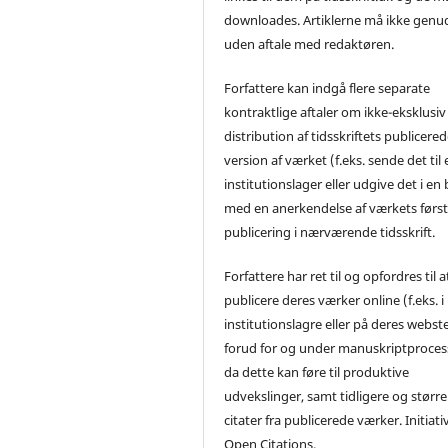
downloades. Artiklerne må ikke genu
uden aftale med redaktøren.
Forfattere kan indgå flere separate
kontraktlige aftaler om ikke-eksklusiv
distribution af tidsskriftets publicere
version af værket (f.eks. sende det til 
institutionslager eller udgive det i en
med en anerkendelse af værkets førs
publicering i nærværende tidsskrift.
Forfattere har ret til og opfordres til a
publicere deres værker online (f.eks. i
institutionslagre eller på deres webst
forud for og under manuskriptproces
da dette kan føre til produktive
udvekslinger, samt tidligere og større
citater fra publicerede værker. Initiati
Open Citations.