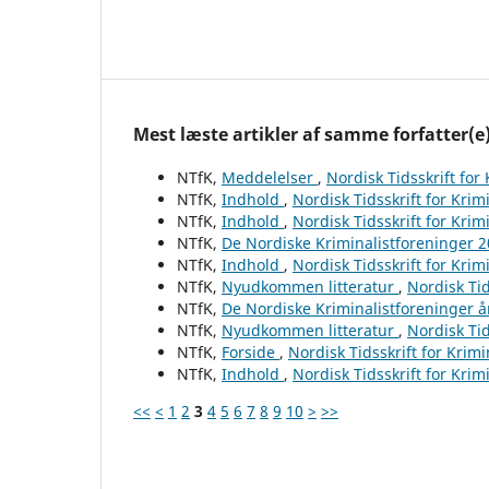
Mest læste artikler af samme forfatter(e
NTfK,
Meddelelser
,
Nordisk Tidsskrift for
NTfK,
Indhold
,
Nordisk Tidsskrift for Krim
NTfK,
Indhold
,
Nordisk Tidsskrift for Krim
NTfK,
De Nordiske Kriminalistforeninger 
NTfK,
Indhold
,
Nordisk Tidsskrift for Krim
NTfK,
Nyudkommen litteratur
,
Nordisk Tid
NTfK,
De Nordiske Kriminalistforeninger 
NTfK,
Nyudkommen litteratur
,
Nordisk Tid
NTfK,
Forside
,
Nordisk Tidsskrift for Krim
NTfK,
Indhold
,
Nordisk Tidsskrift for Krim
<<
<
1
2
3
4
5
6
7
8
9
10
>
>>