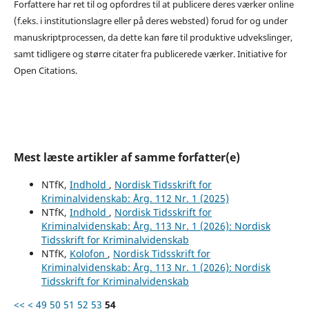
Forfattere har ret til og opfordres til at publicere deres værker online
(f.eks. i institutionslagre eller på deres websted) forud for og under
manuskriptprocessen, da dette kan føre til produktive udvekslinger,
samt tidligere og større citater fra publicerede værker. Initiative for
Open Citations.
Mest læste artikler af samme forfatter(e)
NTfK,
Indhold
,
Nordisk Tidsskrift for
Kriminalvidenskab: Årg. 112 Nr. 1 (2025)
NTfK,
Indhold
,
Nordisk Tidsskrift for
Kriminalvidenskab: Årg. 113 Nr. 1 (2026): Nordisk
Tidsskrift for Kriminalvidenskab
NTfK,
Kolofon
,
Nordisk Tidsskrift for
Kriminalvidenskab: Årg. 113 Nr. 1 (2026): Nordisk
Tidsskrift for Kriminalvidenskab
<<
<
49
50
51
52
53
54