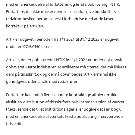
med en anerkendelse af forfatteren og første publicering i NTfK.
Forfattere, der ikke ønsker denne licens, skal give tidsskriftets
redaktør besked herom senest i forbindelse med at de læser
korrektur på artiklen.
Artikler udgivet i perioden fra 1/1 2021 til 31/12 2023 er udgivet
under en CC-BY-NC Licens.
Artikler, der er publicerede i NTfK før 1/1 2021 er underlagt dansk
ophavsret. Dette indebærer, at artiklerne må citeres, der må linkes til
dem på tidsskrift.dk og de må downloades. Artiklerne må ikke
genudgives uden aftale med redaktøren.
Forfattere kan indgå flere separate kontraktlige aftaler om ikke-
eksklusiv distribution af tidsskriftets publicerede version af værket
(f.eks. sende det til et institutionslager eller udgive det i en bog),
med en anerkendelse af værkets første publicering i nærværende
tidsskrift.