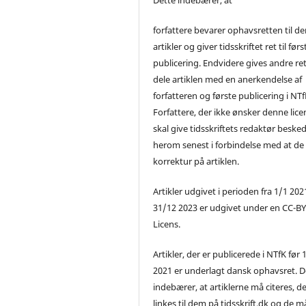
forfattere bevarer ophavsretten til de
artikler og giver tidsskriftet ret til førs
publicering. Endvidere gives andre ret 
dele artiklen med en anerkendelse af
forfatteren og første publicering i NTf
Forfattere, der ikke ønsker denne lice
skal give tidsskriftets redaktør beske
herom senest i forbindelse med at de
korrektur på artiklen.
Artikler udgivet i perioden fra 1/1 2021
31/12 2023 er udgivet under en CC-B
Licens.
Artikler, der er publicerede i NTfK før 
2021 er underlagt dansk ophavsret. D
indebærer, at artiklerne må citeres, d
linkes til dem på tidsskrift.dk og de m