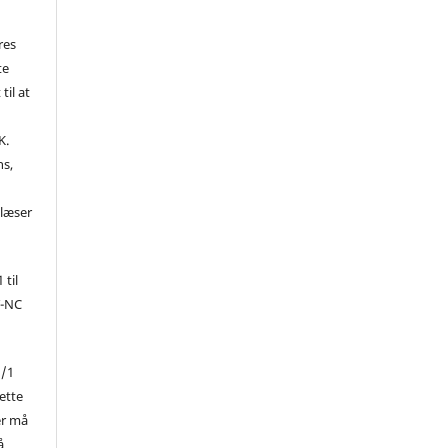
res
te
til at
K.
ns,
d
 læser
 til
Y-NC
1/1
ette
er må
å