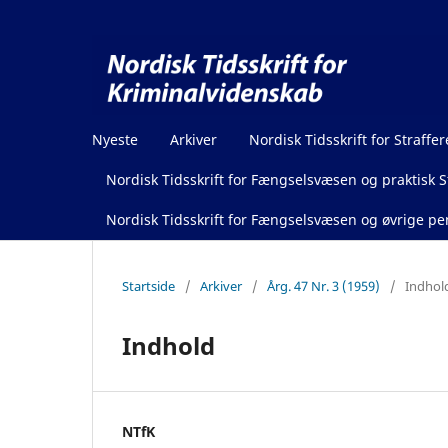
Nyeste
Arkiver
Nordisk Tidsskrift for Straffer
Nordisk Tidsskrift for Fængselsvæsen og praktisk St
Nordisk Tidsskrift for Fængselsvæsen og øvrige pen
Startside
/
Arkiver
/
Årg. 47 Nr. 3 (1959)
/
Indhol
Indhold
NTfK