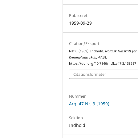
Publiceret
1959-09-29
Citation/Eksport
NTfK. (1959). Indhold.
Nordisk Tidsskrift for
Kriminalvidenskab
,
47
(3).
https://doi.org/10.7146/ntfk.v47i3.138597
Citationsformater
Nummer
Årg. 47 Nr. 3 (1959)
Sektion
Indhold