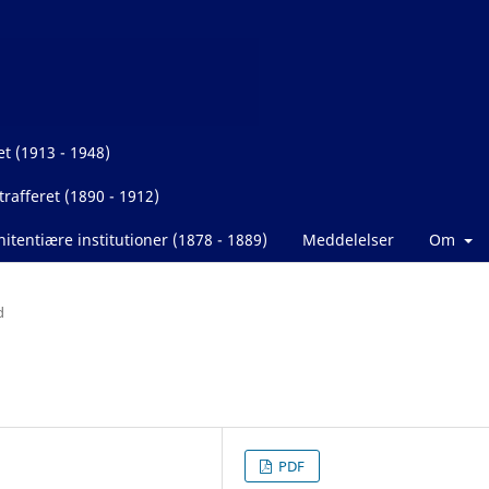
et (1913 - 1948)
rafferet (1890 - 1912)
itentiære institutioner (1878 - 1889)
Meddelelser
Om
d
PDF