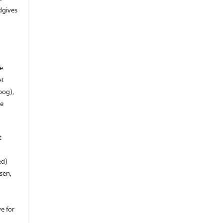
dgives
de
et
 bog),
te
t
ed)
sen,
ve for