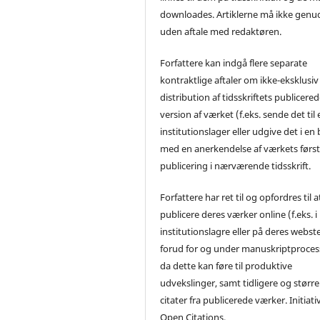
downloades. Artiklerne må ikke genu
uden aftale med redaktøren.
Forfattere kan indgå flere separate
kontraktlige aftaler om ikke-eksklusiv
distribution af tidsskriftets publicere
version af værket (f.eks. sende det til 
institutionslager eller udgive det i en
med en anerkendelse af værkets førs
publicering i nærværende tidsskrift.
Forfattere har ret til og opfordres til a
publicere deres værker online (f.eks. i
institutionslagre eller på deres webst
forud for og under manuskriptproces
da dette kan føre til produktive
udvekslinger, samt tidligere og større
citater fra publicerede værker. Initiati
Open Citations.