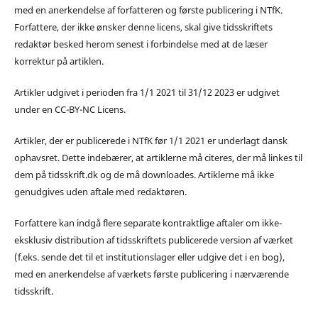
med en anerkendelse af forfatteren og første publicering i NTfK.
Forfattere, der ikke ønsker denne licens, skal give tidsskriftets
redaktør besked herom senest i forbindelse med at de læser
korrektur på artiklen.
Artikler udgivet i perioden fra 1/1 2021 til 31/12 2023 er udgivet
under en CC-BY-NC Licens.
Artikler, der er publicerede i NTfK før 1/1 2021 er underlagt dansk
ophavsret. Dette indebærer, at artiklerne må citeres, der må linkes til
dem på tidsskrift.dk og de må downloades. Artiklerne må ikke
genudgives uden aftale med redaktøren.
Forfattere kan indgå flere separate kontraktlige aftaler om ikke-
eksklusiv distribution af tidsskriftets publicerede version af værket
(f.eks. sende det til et institutionslager eller udgive det i en bog),
med en anerkendelse af værkets første publicering i nærværende
tidsskrift.