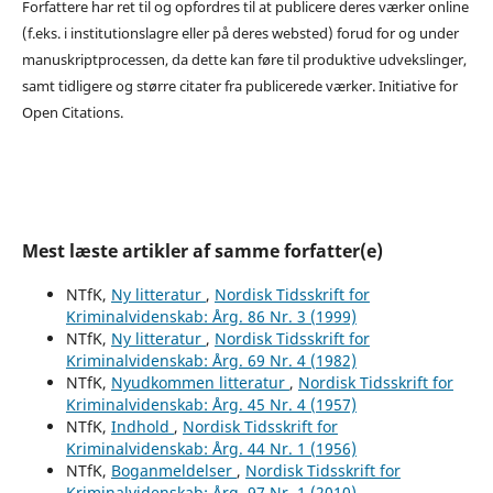
Forfattere har ret til og opfordres til at publicere deres værker online
(f.eks. i institutionslagre eller på deres websted) forud for og under
manuskriptprocessen, da dette kan føre til produktive udvekslinger,
samt tidligere og større citater fra publicerede værker. Initiative for
Open Citations.
Mest læste artikler af samme forfatter(e)
NTfK,
Ny litteratur
,
Nordisk Tidsskrift for
Kriminalvidenskab: Årg. 86 Nr. 3 (1999)
NTfK,
Ny litteratur
,
Nordisk Tidsskrift for
Kriminalvidenskab: Årg. 69 Nr. 4 (1982)
NTfK,
Nyudkommen litteratur
,
Nordisk Tidsskrift for
Kriminalvidenskab: Årg. 45 Nr. 4 (1957)
NTfK,
Indhold
,
Nordisk Tidsskrift for
Kriminalvidenskab: Årg. 44 Nr. 1 (1956)
NTfK,
Boganmeldelser
,
Nordisk Tidsskrift for
Kriminalvidenskab: Årg. 97 Nr. 1 (2010)