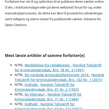
Forfattere har ret til og opfordres til at publicere deres værker online
(f.eks. i institutionslagre eller på deres websted) forud for og under
manuskriptprocessen, da dette kan føre til produktive udvekslinger,
samt tidligere og større citater fra publicerede værker. Initiative for
Open Citations.
Mest læste artikler af samme forfatter(e)
NTfK,
Meddelelse fra redaktionen
,
Nordisk Tidsskrift
for Kriminalvidenskab: Årg. 78 Nr. 3 (1991)
NTfK,
De nordiske kriminalistforeninger 2014
,
Nordisk
Tidsskrift for Kriminalvidenskab: Årg. 102 Nr. 1 (2015)
NTfK,
Indhold
,
Nordisk Tidsskrift for
Kriminalvidenskab: Årg. 41 Nr. 2 (1953)
NTfK,
Ny litteratur
,
Nordisk Tidsskrift for
Kriminalvidenskab: Årg. 71 Nr. 1 (1984)
NTfK,
Indhold
,
Nordisk Tidsskrift for
Kriminalvidenskab: Årg. 50 Nr. 3/4 (1962)