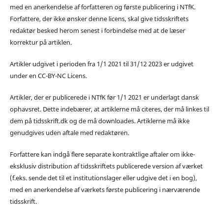
med en anerkendelse af forfatteren og første publicering i NTfK.
Forfattere, der ikke ønsker denne licens, skal give tidsskriftets
redaktør besked herom senest i forbindelse med at de læser
korrektur på artiklen.
Artikler udgivet i perioden fra 1/1 2021 til 31/12 2023 er udgivet
under en CC-BY-NC Licens.
Artikler, der er publicerede i NTfK før 1/1 2021 er underlagt dansk
ophavsret. Dette indebærer, at artiklerne må citeres, der må linkes til
dem på tidsskrift.dk og de må downloades. Artiklerne må ikke
genudgives uden aftale med redaktøren.
Forfattere kan indgå flere separate kontraktlige aftaler om ikke-
eksklusiv distribution af tidsskriftets publicerede version af værket
(f.eks. sende det til et institutionslager eller udgive det i en bog),
med en anerkendelse af værkets første publicering i nærværende
tidsskrift.