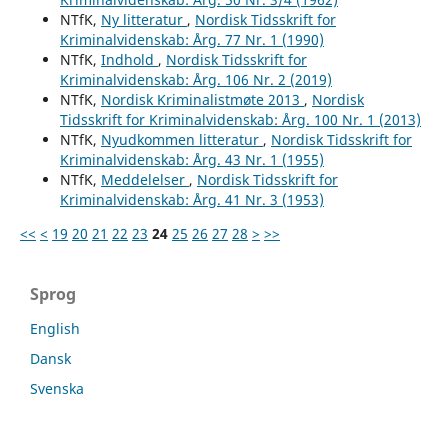
NTfK,
Ny litteratur
,
Nordisk Tidsskrift for
Kriminalvidenskab: Årg. 77 Nr. 1 (1990)
NTfK,
Indhold
,
Nordisk Tidsskrift for
Kriminalvidenskab: Årg. 106 Nr. 2 (2019)
NTfK,
Nordisk Kriminalistmøte 2013
,
Nordisk
Tidsskrift for Kriminalvidenskab: Årg. 100 Nr. 1 (2013)
NTfK,
Nyudkommen litteratur
,
Nordisk Tidsskrift for
Kriminalvidenskab: Årg. 43 Nr. 1 (1955)
NTfK,
Meddelelser
,
Nordisk Tidsskrift for
Kriminalvidenskab: Årg. 41 Nr. 3 (1953)
<<
<
19
20
21
22
23
24
25
26
27
28
>
>>
Sprog
English
Dansk
Svenska