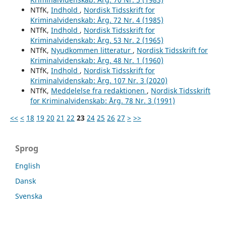
NTfK,
Indhold
,
Nordisk Tidsskrift for
Kriminalvidenskab: Årg. 72 Nr. 4 (1985)
NTfK,
Indhold
,
Nordisk Tidsskrift for
Kriminalvidenskab: Årg. 53 Nr. 2 (1965)
NTfK,
Nyudkommen litteratur
,
Nordisk Tidsskrift for
Kriminalvidenskab: Årg. 48 Nr. 1 (1960)
NTfK,
Indhold
,
Nordisk Tidsskrift for
Kriminalvidenskab: Årg. 107 Nr. 3 (2020)
NTfK,
Meddelelse fra redaktionen
,
Nordisk Tidsskrift
for Kriminalvidenskab: Årg. 78 Nr. 3 (1991)
<<
<
18
19
20
21
22
23
24
25
26
27
>
>>
Sprog
English
Dansk
Svenska