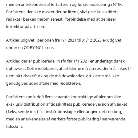
med en anerkendelse af forfatteren og første publicering i NTfK.
Forfattere, der ikke ønsker denne licens, skal give tidsskriftets
redaktør besked herom senest i forbindelse med at de læser
korrektur på artiklen.
Artikler udgivet i perioden fra 1/1 2021 til 31/12 2023 er udgivet
under en CC-BY-NC Licens.
Artikler, der er publicerede i NTfK før 1/1 2021 er underlagt dansk
ophavsret. Dette indebærer, at artiklerne må citeres, der må linkes til
dem på tidsskrift.dk og de må downloades. Artiklerne må ikke
genudgives uden aftale med redaktøren.
Forfattere kan indgå flere separate kontraktlige aftaler om ikke-
eksklusiv distribution af tidsskriftets publicerede version af værket
(f.eks. sende det til et institutionslager eller udgive det i en bog),
med en anerkendelse af værkets første publicering i nærværende
tidsskrift.