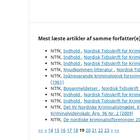
Mest læste artikler af samme forfatter(e
NTfK,
Indhold
,
Nordisk Tidsskrift for Krim
NTfK,
Indhold
,
Nordisk Tidsskrift for Krim
NTfK,
Indhold
,
Nordisk Tidsskrift for Krim
NTfK,
Nyudkommen litteratur
,
Nordisk Tid
NTfK,
Igångvarande kriminologisk forsnin
(1961)
NTfK,
Boganmeldelser
,
Nordisk Tidsskrift
NTfK,
Indhold
,
Nordisk Tidsskrift for Krim
NTfK,
Indhold
,
Nordisk Tidsskrift for Krim
NTfK,
Det XV Nordiske Kriminalistmødet. 
Kriminalvidenskab: Årg. 96 Nr. 2 (2009)
NTfK,
De nordiske kriminalistforeninger 
<<
<
14
15
16
17
18
19
20
21
22
23
>
>>