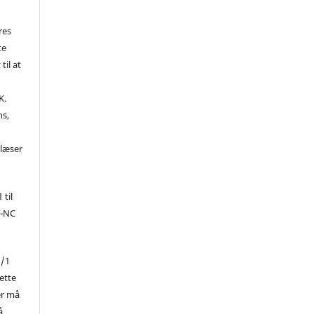
res
te
til at
K.
ns,
d
 læser
 til
Y-NC
1/1
ette
er må
å