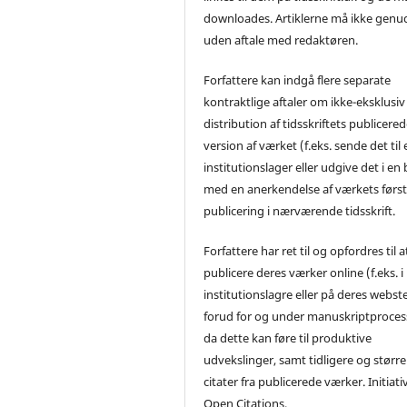
downloades. Artiklerne må ikke genu
uden aftale med redaktøren.
Forfattere kan indgå flere separate
kontraktlige aftaler om ikke-eksklusiv
distribution af tidsskriftets publicere
version af værket (f.eks. sende det til 
institutionslager eller udgive det i en
med en anerkendelse af værkets førs
publicering i nærværende tidsskrift.
Forfattere har ret til og opfordres til a
publicere deres værker online (f.eks. i
institutionslagre eller på deres webst
forud for og under manuskriptproces
da dette kan føre til produktive
udvekslinger, samt tidligere og større
citater fra publicerede værker. Initiati
Open Citations.