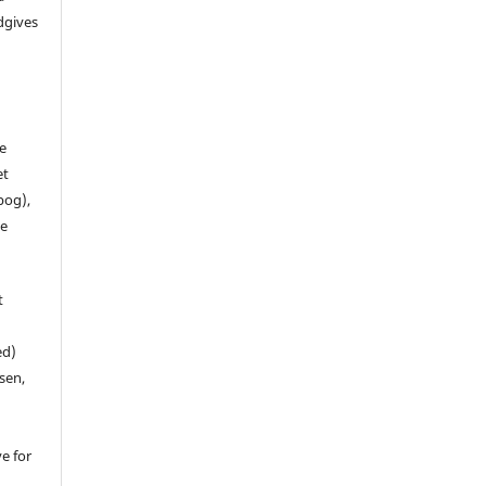
dgives
de
et
 bog),
te
t
ed)
sen,
ve for