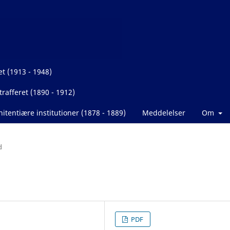
et (1913 - 1948)
rafferet (1890 - 1912)
itentiære institutioner (1878 - 1889)
Meddelelser
Om
d
PDF