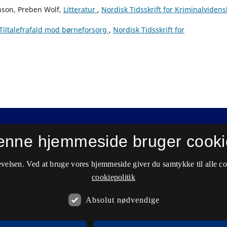
anson, Preben Wolf,
Litteratur
,
Nordisk Tidsskrift for Kriminalvidens
Tiltalefrafald mod børneforsorg
,
Nordisk Tidsskrift for
enne hjemmeside bruger cooki
velsen. Ved at bruge vores hjemmeside giver du samtykke til alle c
cookiepolitik
Absolut nødvendige