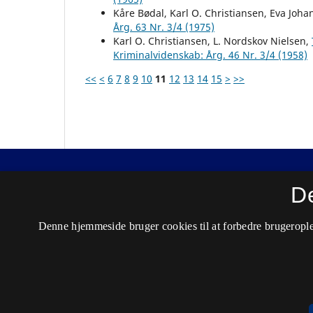
Kåre Bødal, Karl O. Christiansen, Eva Joh
Årg. 63 Nr. 3/4 (1975)
Karl O. Christiansen, L. Nordskov Nielsen,
Kriminalvidenskab: Årg. 46 Nr. 3/4 (1958)
<<
<
6
7
8
9
10
11
12
13
14
15
>
>>
Nordisk Tidsskrift for Kriminalvidenskab
D
ISSN 0029-1528 (Trykt)
Denne hjemmeside bruger cookies til at forbedre brugerople
ISSN 2446-3051 (Online)
Tilgængelighedserklæring