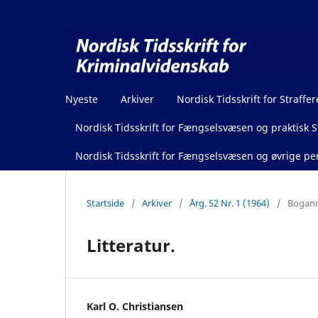
Nyeste
Arkiver
Nordisk Tidsskrift for Straffer
Nordisk Tidsskrift for Fængselsvæsen og praktisk St
Nordisk Tidsskrift for Fængselsvæsen og øvrige pen
Startside
/
Arkiver
/
Årg. 52 Nr. 1 (1964)
/
Boganm
Litteratur.
Karl O. Christiansen