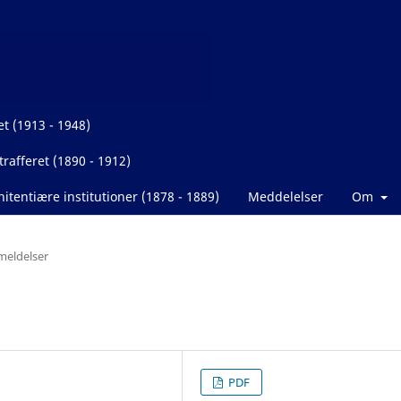
et (1913 - 1948)
rafferet (1890 - 1912)
itentiære institutioner (1878 - 1889)
Meddelelser
Om
eldelser
PDF