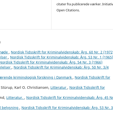
citater fra publicerede værker. Initiati
Open Citations.
)
tmøde
,
Nordisk Tidsskrift for Kriminalvidenskab: Årg. 60 Nr. 2 (1972
lser
,
Nordisk Tidsskrift for Kriminalvidenskab: Årg. 53 Nr. 1 (1965
Nordisk Tidsskrift for Kriminalvidenskab: Årg. 54 Nr. 3 (1966)
lelser
,
Nordisk Tidsskrift for Kriminalvidenskab: Årg. 50 Nr. 3/4
værende kriminologisk forskning i Danmark
,
Nordisk Tidsskrift for
 Stürup, Karl O. Christiansen,
Litteratur
,
Nordisk Tidsskrift for
und,
Litteratur.
,
Nordisk Tidsskrift for Kriminalvidenskab: Årg. 45 Nr
ell belysning
,
Nordisk Tidsskrift for Kriminalvidenskab: Årg. 53 Nr. 