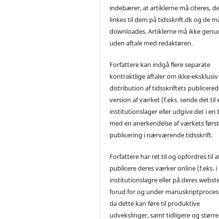
indebærer, at artiklerne må citeres, d
linkes til dem på tidsskrift.dk og de m
downloades. Artiklerne må ikke genu
uden aftale med redaktøren.
Forfattere kan indgå flere separate
kontraktlige aftaler om ikke-eksklusiv
distribution af tidsskriftets publicere
version af værket (f.eks. sende det til 
institutionslager eller udgive det i en
med en anerkendelse af værkets førs
publicering i nærværende tidsskrift.
Forfattere har ret til og opfordres til a
publicere deres værker online (f.eks. i
institutionslagre eller på deres webst
forud for og under manuskriptproces
da dette kan føre til produktive
udvekslinger, samt tidligere og større