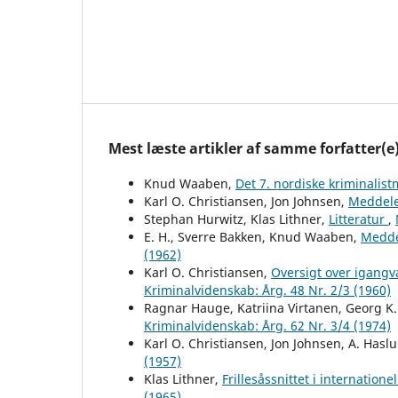
Mest læste artikler af samme forfatter(e
Knud Waaben,
Det 7. nordiske kriminalis
Karl O. Christiansen, Jon Johnsen,
Meddele
Stephan Hurwitz, Klas Lithner,
Litteratur
,
E. H., Sverre Bakken, Knud Waaben,
Medde
(1962)
Karl O. Christiansen,
Oversigt over igang
Kriminalvidenskab: Årg. 48 Nr. 2/3 (1960)
Ragnar Hauge, Katriina Virtanen, Georg K.
Kriminalvidenskab: Årg. 62 Nr. 3/4 (1974)
Karl O. Christiansen, Jon Johnsen, A. Hasl
(1957)
Klas Lithner,
Frillesåssnittet i internation
(1965)