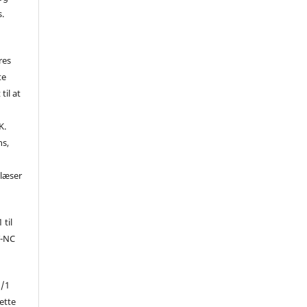
s.
res
te
til at
K.
ns,
d
 læser
 til
Y-NC
1/1
ette