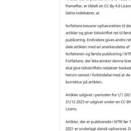
fremefter, er tildelt en CC-By 4.0 Licen
Dette indebærer, at
forfattere bevarer ophavsretten til de
artikler og giver tidsskriftet ret til førs
publicering. Endvidere gives andre ret 
dele artiklen med en anerkendelse af
forfatteren og første publicering i NTf
Forfattere, der ikke ønsker denne lice
skal give tidsskriftets redaktør beske
herom senest i forbindelse med at de
korrektur på artiklen.
Artikler udgivet i perioden fra 1/1 2021
31/12 2023 er udgivet under en CC-B
Licens.
Artikler, der er publicerede i NTfK før 
2021 er underlagt dansk ophavsret. D