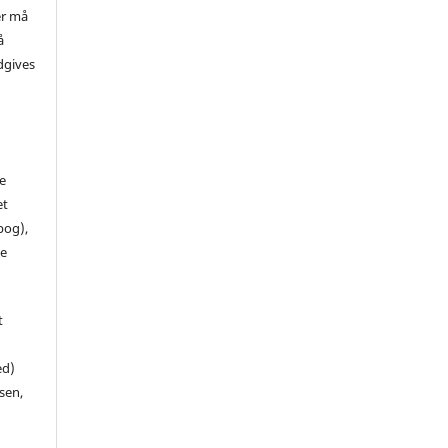
er må
å
dgives
de
et
 bog),
te
t
ed)
sen,