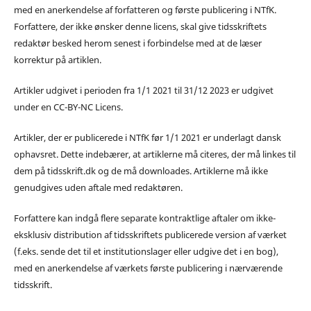
med en anerkendelse af forfatteren og første publicering i NTfK.
Forfattere, der ikke ønsker denne licens, skal give tidsskriftets
redaktør besked herom senest i forbindelse med at de læser
korrektur på artiklen.
Artikler udgivet i perioden fra 1/1 2021 til 31/12 2023 er udgivet
under en CC-BY-NC Licens.
Artikler, der er publicerede i NTfK før 1/1 2021 er underlagt dansk
ophavsret. Dette indebærer, at artiklerne må citeres, der må linkes til
dem på tidsskrift.dk og de må downloades. Artiklerne må ikke
genudgives uden aftale med redaktøren.
Forfattere kan indgå flere separate kontraktlige aftaler om ikke-
eksklusiv distribution af tidsskriftets publicerede version af værket
(f.eks. sende det til et institutionslager eller udgive det i en bog),
med en anerkendelse af værkets første publicering i nærværende
tidsskrift.