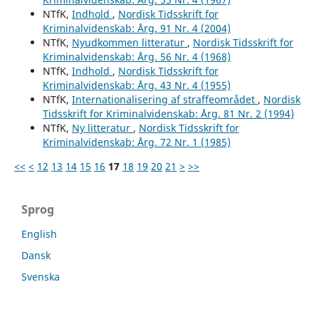
NTfK,
Indhold
,
Nordisk Tidsskrift for
Kriminalvidenskab: Årg. 91 Nr. 4 (2004)
NTfK,
Nyudkommen litteratur
,
Nordisk Tidsskrift for
Kriminalvidenskab: Årg. 56 Nr. 4 (1968)
NTfK,
Indhold
,
Nordisk Tidsskrift for
Kriminalvidenskab: Årg. 43 Nr. 4 (1955)
NTfK,
Internationalisering af straffeområdet
,
Nordisk
Tidsskrift for Kriminalvidenskab: Årg. 81 Nr. 2 (1994)
NTfK,
Ny litteratur
,
Nordisk Tidsskrift for
Kriminalvidenskab: Årg. 72 Nr. 1 (1985)
<<
<
12
13
14
15
16
17
18
19
20
21
>
>>
Sprog
English
Dansk
Svenska