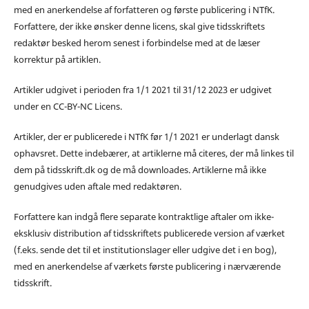
med en anerkendelse af forfatteren og første publicering i NTfK.
Forfattere, der ikke ønsker denne licens, skal give tidsskriftets
redaktør besked herom senest i forbindelse med at de læser
korrektur på artiklen.
Artikler udgivet i perioden fra 1/1 2021 til 31/12 2023 er udgivet
under en CC-BY-NC Licens.
Artikler, der er publicerede i NTfK før 1/1 2021 er underlagt dansk
ophavsret. Dette indebærer, at artiklerne må citeres, der må linkes til
dem på tidsskrift.dk og de må downloades. Artiklerne må ikke
genudgives uden aftale med redaktøren.
Forfattere kan indgå flere separate kontraktlige aftaler om ikke-
eksklusiv distribution af tidsskriftets publicerede version af værket
(f.eks. sende det til et institutionslager eller udgive det i en bog),
med en anerkendelse af værkets første publicering i nærværende
tidsskrift.