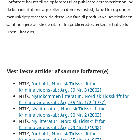
Forfattere har ret til og opfordres til at publicere deres værker online
(f.eks. i institutionslagre eller på deres websted) forud for og under
manuskriptprocessen, da dette kan føre til produktive udvekslinger,
samt tidligere og større citater fra publicerede værker. Initiative for
Open Citations.
Mest læste artikler af samme forfatter(e)
NTfK,
Indhold
,
Nordisk Tidsskrift for
Kriminalvidenskab: Årg. 89 Nr. 3 (2002)
NTfK,
Nyudkommen litteratur
,
Nordisk Tidsskrift for
Kriminalvidenskab: Årg. 65 Nr. 1/2 (1977)
NTfK,
Ny litteratur
,
Nordisk Tidsskrift for
Kriminalvidenskab: Årg. 90 Nr. 2 (2003)
NTfK,
Ny litteratur
,
Nordisk Tidsskrift for
Kriminalvidenskab: Årg. 79 Nr. 1 (1992)
NTfK,
Indhold
,
Nordisk Tidsskrift for
Kriminalvidenskab: Årg. 55 Nr. 4 (1967)