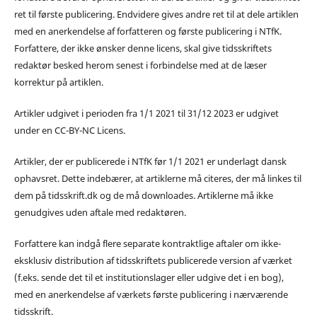
ret til første publicering. Endvidere gives andre ret til at dele artiklen
med en anerkendelse af forfatteren og første publicering i NTfK.
Forfattere, der ikke ønsker denne licens, skal give tidsskriftets
redaktør besked herom senest i forbindelse med at de læser
korrektur på artiklen.
Artikler udgivet i perioden fra 1/1 2021 til 31/12 2023 er udgivet
under en CC-BY-NC Licens.
Artikler, der er publicerede i NTfK før 1/1 2021 er underlagt dansk
ophavsret. Dette indebærer, at artiklerne må citeres, der må linkes til
dem på tidsskrift.dk og de må downloades. Artiklerne må ikke
genudgives uden aftale med redaktøren.
Forfattere kan indgå flere separate kontraktlige aftaler om ikke-
eksklusiv distribution af tidsskriftets publicerede version af værket
(f.eks. sende det til et institutionslager eller udgive det i en bog),
med en anerkendelse af værkets første publicering i nærværende
tidsskrift.