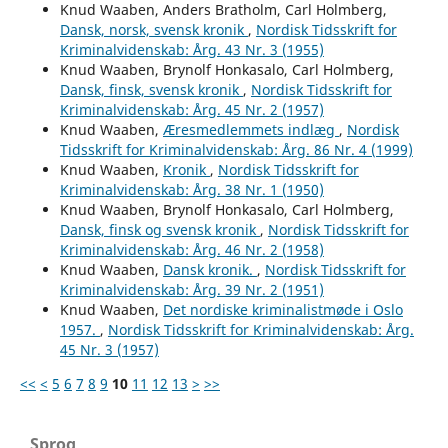
Knud Waaben, Anders Bratholm, Carl Holmberg,
Dansk, norsk, svensk kronik
,
Nordisk Tidsskrift for
Kriminalvidenskab: Årg. 43 Nr. 3 (1955)
Knud Waaben, Brynolf Honkasalo, Carl Holmberg,
Dansk, finsk, svensk kronik
,
Nordisk Tidsskrift for
Kriminalvidenskab: Årg. 45 Nr. 2 (1957)
Knud Waaben,
Æresmedlemmets indlæg
,
Nordisk
Tidsskrift for Kriminalvidenskab: Årg. 86 Nr. 4 (1999)
Knud Waaben,
Kronik
,
Nordisk Tidsskrift for
Kriminalvidenskab: Årg. 38 Nr. 1 (1950)
Knud Waaben, Brynolf Honkasalo, Carl Holmberg,
Dansk, finsk og svensk kronik
,
Nordisk Tidsskrift for
Kriminalvidenskab: Årg. 46 Nr. 2 (1958)
Knud Waaben,
Dansk kronik.
,
Nordisk Tidsskrift for
Kriminalvidenskab: Årg. 39 Nr. 2 (1951)
Knud Waaben,
Det nordiske kriminalistmøde i Oslo
1957.
,
Nordisk Tidsskrift for Kriminalvidenskab: Årg.
45 Nr. 3 (1957)
<<
<
5
6
7
8
9
10
11
12
13
>
>>
Sprog