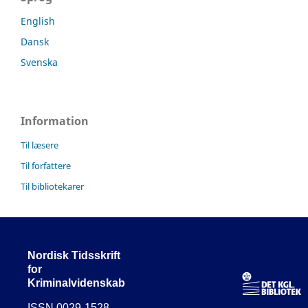
English
Dansk
Svenska
Information
Til læsere
Til forfattere
Til bibliotekarer
Nordisk Tidsskrift
for
Kriminalvidenskab
ISSN 0029-1528