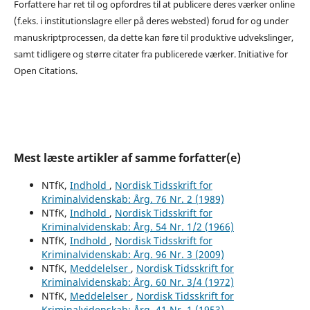
Forfattere har ret til og opfordres til at publicere deres værker online
(f.eks. i institutionslagre eller på deres websted) forud for og under
manuskriptprocessen, da dette kan føre til produktive udvekslinger,
samt tidligere og større citater fra publicerede værker. Initiative for
Open Citations.
Mest læste artikler af samme forfatter(e)
NTfK,
Indhold
,
Nordisk Tidsskrift for
Kriminalvidenskab: Årg. 76 Nr. 2 (1989)
NTfK,
Indhold
,
Nordisk Tidsskrift for
Kriminalvidenskab: Årg. 54 Nr. 1/2 (1966)
NTfK,
Indhold
,
Nordisk Tidsskrift for
Kriminalvidenskab: Årg. 96 Nr. 3 (2009)
NTfK,
Meddelelser
,
Nordisk Tidsskrift for
Kriminalvidenskab: Årg. 60 Nr. 3/4 (1972)
NTfK,
Meddelelser
,
Nordisk Tidsskrift for
Kriminalvidenskab: Årg. 41 Nr. 1 (1953)