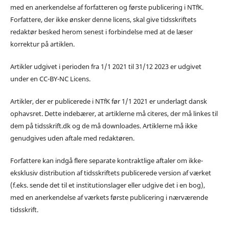
med en anerkendelse af forfatteren og første publicering i NTfK.
Forfattere, der ikke ønsker denne licens, skal give tidsskriftets
redaktør besked herom senest i forbindelse med at de læser
korrektur på artiklen.
Artikler udgivet i perioden fra 1/1 2021 til 31/12 2023 er udgivet
under en CC-BY-NC Licens.
Artikler, der er publicerede i NTfK før 1/1 2021 er underlagt dansk
ophavsret. Dette indebærer, at artiklerne må citeres, der må linkes til
dem på tidsskrift.dk og de må downloades. Artiklerne må ikke
genudgives uden aftale med redaktøren.
Forfattere kan indgå flere separate kontraktlige aftaler om ikke-
eksklusiv distribution af tidsskriftets publicerede version af værket
(f.eks. sende det til et institutionslager eller udgive det i en bog),
med en anerkendelse af værkets første publicering i nærværende
tidsskrift.