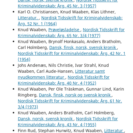
Kriminalvidenskab: Årg. 45 Nr. 3 (1957)
Karl O. Christiansen, Knud Waaben, Klas Lithner,
Litteratur.
,
Nordisk Tidsskrift for Kriminalvidenskab:
Årg. 52 Nr. 1 (1964)
Knud Waaben,
Prøveløsladelse
,
Nordisk Tidsskrift for
Kriminalvidenskab: Årg. 65 Nr. 3/4 (1977)
Knud Waaben, Brynolf Honkasalo, Anders Bratholm,
Carl Holmberg,
Dansk, finsk, norsk, svensk kronik
,
Nordisk Tidsskrift for Kriminalvidenskab: Årg. 42 Nr. 1
(1954)
Johs Andenæs, Nils Christie, Ivar Strahl, Knud
Waaben, Carl Aude-Hansen,
Litteratur samt
nyudkommen litteratur
,
Nordisk Tidsskrift for
Kriminalvidenskab: Årg. 40 Nr. 4 (1952)
Knud Waaben, Per Ole Träskman, Gunnar Lind, Karin
Ringberg,
Dansk, finsk, norsk og svensk kronik
,
Nordisk Tidsskrift for Kriminalvidenskab: Årg. 61 Nr.
3/4 (1973)
Knud Waaben, Anders Bratholm, Carl Holmberg,
Dansk, norsk, svensk kronik
,
Nordisk Tidsskrift for
Kriminalvidenskab: Årg. 43 Nr. 4 (1955)
Finn Rud, Stephan Hurwitz, Knud Waaben,
Litteratur
,