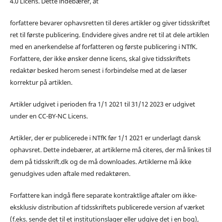
4.0 Licens. Dette indebærer, at
forfattere bevarer ophavsretten til deres artikler og giver tidsskriftet
ret til første publicering. Endvidere gives andre ret til at dele artiklen
med en anerkendelse af forfatteren og første publicering i NTfK.
Forfattere, der ikke ønsker denne licens, skal give tidsskriftets
redaktør besked herom senest i forbindelse med at de læser
korrektur på artiklen.
Artikler udgivet i perioden fra 1/1 2021 til 31/12 2023 er udgivet
under en CC-BY-NC Licens.
Artikler, der er publicerede i NTfK før 1/1 2021 er underlagt dansk
ophavsret. Dette indebærer, at artiklerne må citeres, der må linkes til
dem på tidsskrift.dk og de må downloades. Artiklerne må ikke
genudgives uden aftale med redaktøren.
Forfattere kan indgå flere separate kontraktlige aftaler om ikke-
eksklusiv distribution af tidsskriftets publicerede version af værket
(f.eks. sende det til et institutionslager eller udgive det i en bog),