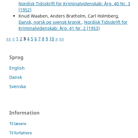
Nordisk Tidsskrift for Kriminalvidenskab: Årg. 40 Nr. 3
(1952)
Knud Waaben, Anders Bratholm, Carl Holmberg,
Dansk, norsk og svensk kronik
,
Nordisk Tidsskrift for
Kriminalvidenskab: Årg. 41 Nr. 2 (1953)
<<
<
1
2
3
4
5
6
7
8
9
10
>
>>
Sprog
English
Dansk
Svenska
Information
Til læsere
Til forfattere