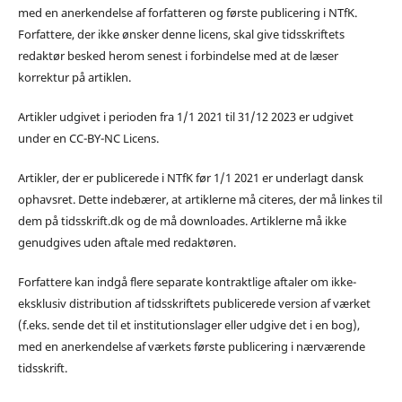
med en anerkendelse af forfatteren og første publicering i NTfK.
Forfattere, der ikke ønsker denne licens, skal give tidsskriftets
redaktør besked herom senest i forbindelse med at de læser
korrektur på artiklen.
Artikler udgivet i perioden fra 1/1 2021 til 31/12 2023 er udgivet
under en CC-BY-NC Licens.
Artikler, der er publicerede i NTfK før 1/1 2021 er underlagt dansk
ophavsret. Dette indebærer, at artiklerne må citeres, der må linkes til
dem på tidsskrift.dk og de må downloades. Artiklerne må ikke
genudgives uden aftale med redaktøren.
Forfattere kan indgå flere separate kontraktlige aftaler om ikke-
eksklusiv distribution af tidsskriftets publicerede version af værket
(f.eks. sende det til et institutionslager eller udgive det i en bog),
med en anerkendelse af værkets første publicering i nærværende
tidsskrift.