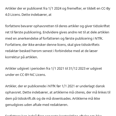
Artikler der er publiceret fra 1/1 2024 og fremefter, er tildelt en CC-By
4.0 Licens. Dette indebærer, at
forfattere bevarer ophavsretten til deres artikler og giver tidsskriftet
ret til første publicering. Endvidere gives andre ret til at dele artiklen
med en anerkendelse af forfatteren og første publicering i NTfK.
Forfattere, der ikke ønsker denne licens, skal give tidsskriftets
redaktør besked herom senest i forbindelse med at de læser
korrektur på artiklen.
Artikler udgivet i perioden fra 1/1 2021 til 31/12 2023 er udgivet
under en CC-BY-NC Licens.
Artikler, der er publicerede i NTfK før 1/1 2021 er underlagt dansk
ophavsret. Dette indebærer, at artiklerne må citeres, der må linkes til
dem på tidsskrift.dk og de må downloades. Artiklerne må ikke
genudgives uden aftale med redaktøren.
Forfattere kan indgå flere separate kontraktlige aftaler om ikke-