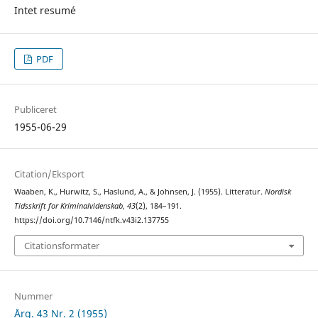
Intet resumé
PDF
Publiceret
1955-06-29
Citation/Eksport
Waaben, K., Hurwitz, S., Haslund, A., & Johnsen, J. (1955). Litteratur.
Nordisk
Tidsskrift for Kriminalvidenskab
,
43
(2), 184–191.
https://doi.org/10.7146/ntfk.v43i2.137755
Citationsformater
Nummer
Årg. 43 Nr. 2 (1955)