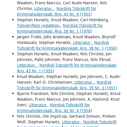
Waaben, Franz Marcus, Carl Aude-Hansen, Nils
Christie,
Litteratur.
,
Nordisk Tidsskrift for
Kriminalvidenskab: Årg. 43 Nr. 4 (1955)
Stephan Hurwitz, Knud Waaben, Carl Holmberg,
Tidsskriftets redaktion
,
Nordisk Tidsskrift for
Kriminalvidenskab: Årg. 58 Nr. 1 (1970)
Jørgen Trolle, Johs Andenæs, Knud Waaben, Brynolf
Honkasalo, Stephan Hurwitz,
Litteratur
,
Nordisk
Tidsskrift for Kriminalvidenskab: Årg. 38 Nr. 1 (1950)
Stephan Hurwitz, Knud Waaben, Nils Christie, Jon
Johnsen, Palle Johnsen, Franz Marcus, Nils Pårud,
Litteratur.
,
Nordisk Tidsskrift for Kriminalvidenskab:
Årg. 43 Nr. 1 (1955)
Knud Waaben, Stephan Hurwitz, Jon Johnsen, C. Aude-
Hansen, Karl O. Christiansen,
Litteratur.
,
Nordisk
Tidsskrift for Kriminalvidenskab: Årg. 39 Nr. 3 (1951)
Bjarne Frandsen, Nils Christie, Stephan Hurwitz, Knud
Waaben, Franz Marcus, Jon Johnsen, A. Haslund, Knut
Sveri,
Litteratur
,
Nordisk Tidsskrift for
Kriminalvidenskab: Årg. 42 Nr. 4 (1954)
Nils Christie, Ole Ingstrup, Gerhard Simson, Preben
Wolf, Stephan Hurwitz,
Litteratur
,
Nordisk Tidsskrift