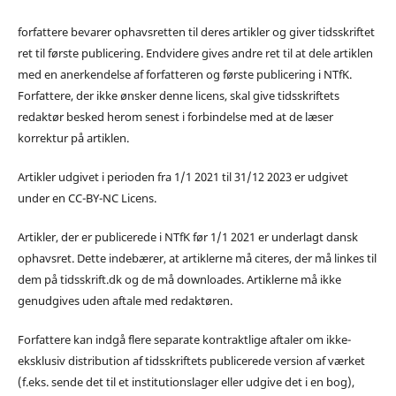
forfattere bevarer ophavsretten til deres artikler og giver tidsskriftet
ret til første publicering. Endvidere gives andre ret til at dele artiklen
med en anerkendelse af forfatteren og første publicering i NTfK.
Forfattere, der ikke ønsker denne licens, skal give tidsskriftets
redaktør besked herom senest i forbindelse med at de læser
korrektur på artiklen.
Artikler udgivet i perioden fra 1/1 2021 til 31/12 2023 er udgivet
under en CC-BY-NC Licens.
Artikler, der er publicerede i NTfK før 1/1 2021 er underlagt dansk
ophavsret. Dette indebærer, at artiklerne må citeres, der må linkes til
dem på tidsskrift.dk og de må downloades. Artiklerne må ikke
genudgives uden aftale med redaktøren.
Forfattere kan indgå flere separate kontraktlige aftaler om ikke-
eksklusiv distribution af tidsskriftets publicerede version af værket
(f.eks. sende det til et institutionslager eller udgive det i en bog),