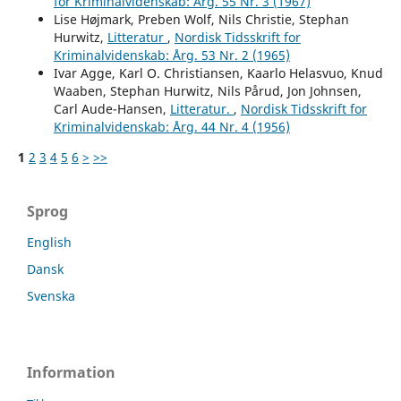
for Kriminalvidenskab: Årg. 55 Nr. 3 (1967)
Lise Højmark, Preben Wolf, Nils Christie, Stephan
Hurwitz,
Litteratur
,
Nordisk Tidsskrift for
Kriminalvidenskab: Årg. 53 Nr. 2 (1965)
Ivar Agge, Karl O. Christiansen, Kaarlo Helasvuo, Knud
Waaben, Stephan Hurwitz, Nils Pårud, Jon Johnsen,
Carl Aude-Hansen,
Litteratur.
,
Nordisk Tidsskrift for
Kriminalvidenskab: Årg. 44 Nr. 4 (1956)
1
2
3
4
5
6
>
>>
Sprog
English
Dansk
Svenska
Information