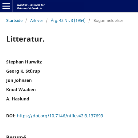
Startside
/
Arkiver
/
Årg. 42 Nr. 3 (1954)
/
Boganmeldelser
Litteratur.
Stephan Hurwitz
Georg K. Stürup
Jon Johnsen
Knud Waaben
A. Haslund
DOI:
https://doi.org/10.7146/ntfk.v42i3.137699
Resumé