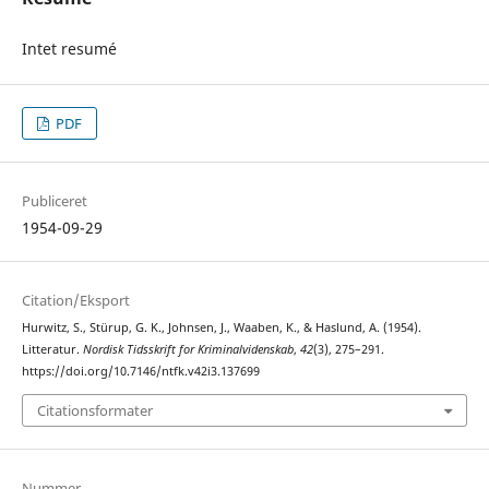
Intet resumé
PDF
Publiceret
1954-09-29
Citation/Eksport
Hurwitz, S., Stürup, G. K., Johnsen, J., Waaben, K., & Haslund, A. (1954).
Litteratur.
Nordisk Tidsskrift for Kriminalvidenskab
,
42
(3), 275–291.
https://doi.org/10.7146/ntfk.v42i3.137699
Citationsformater
Nummer