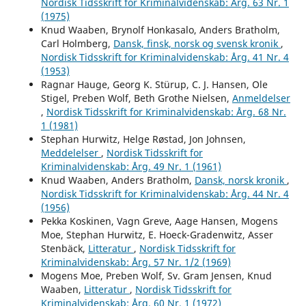
Nordisk Tidsskrift for Kriminalvidenskab: Årg. 63 Nr. 1
(1975)
Knud Waaben, Brynolf Honkasalo, Anders Bratholm,
Carl Holmberg,
Dansk, finsk, norsk og svensk kronik
,
Nordisk Tidsskrift for Kriminalvidenskab: Årg. 41 Nr. 4
(1953)
Ragnar Hauge, Georg K. Stürup, C. J. Hansen, Ole
Stigel, Preben Wolf, Beth Grothe Nielsen,
Anmeldelser
,
Nordisk Tidsskrift for Kriminalvidenskab: Årg. 68 Nr.
1 (1981)
Stephan Hurwitz, Helge Røstad, Jon Johnsen,
Meddelelser
,
Nordisk Tidsskrift for
Kriminalvidenskab: Årg. 49 Nr. 1 (1961)
Knud Waaben, Anders Bratholm,
Dansk, norsk kronik
,
Nordisk Tidsskrift for Kriminalvidenskab: Årg. 44 Nr. 4
(1956)
Pekka Koskinen, Vagn Greve, Aage Hansen, Mogens
Moe, Stephan Hurwitz, E. Hoeck-Gradenwitz, Asser
Stenbäck,
Litteratur
,
Nordisk Tidsskrift for
Kriminalvidenskab: Årg. 57 Nr. 1/2 (1969)
Mogens Moe, Preben Wolf, Sv. Gram Jensen, Knud
Waaben,
Litteratur
,
Nordisk Tidsskrift for
Kriminalvidenskab: Årg. 60 Nr. 1 (1972)