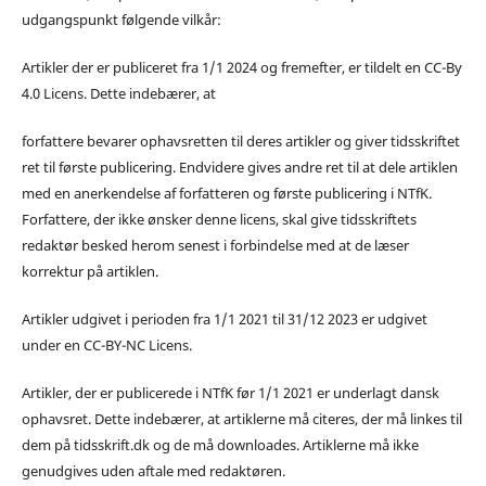
udgangspunkt følgende vilkår:
Artikler der er publiceret fra 1/1 2024 og fremefter, er tildelt en CC-By
4.0 Licens. Dette indebærer, at
forfattere bevarer ophavsretten til deres artikler og giver tidsskriftet
ret til første publicering. Endvidere gives andre ret til at dele artiklen
med en anerkendelse af forfatteren og første publicering i NTfK.
Forfattere, der ikke ønsker denne licens, skal give tidsskriftets
redaktør besked herom senest i forbindelse med at de læser
korrektur på artiklen.
Artikler udgivet i perioden fra 1/1 2021 til 31/12 2023 er udgivet
under en CC-BY-NC Licens.
Artikler, der er publicerede i NTfK før 1/1 2021 er underlagt dansk
ophavsret. Dette indebærer, at artiklerne må citeres, der må linkes til
dem på tidsskrift.dk og de må downloades. Artiklerne må ikke
genudgives uden aftale med redaktøren.