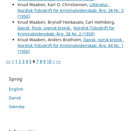
Knud Waaben, Karl O. Christiansen,
Litteratur
,
Nordisk Tidsskrift for Kriminalvidenskab: Årg. 38 Nr. 3
(1950)
Knud Waaben, Brynolf Honkasalo, Carl Holmberg,
Dansk, finsk, svensk kronik
,
Nordisk Tidsskrift for
Kriminalvidenskab: Årg. 38 Nr. 2 (1950)
Knud Waaben, Anders Bratholm,
Dansk, norsk kronik
,
Nordisk Tidsskrift for Kriminalvidenskab: Årg. 44 Nr. 1
(1956)
<<
<
1
2
3
4
5
6
7
8
9
10
>
>>
Sprog
English
Dansk
Svenska