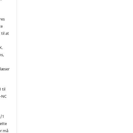
res
te
til at
K.
ns,
d
 læser
 til
Y-NC
1/1
ette
er må