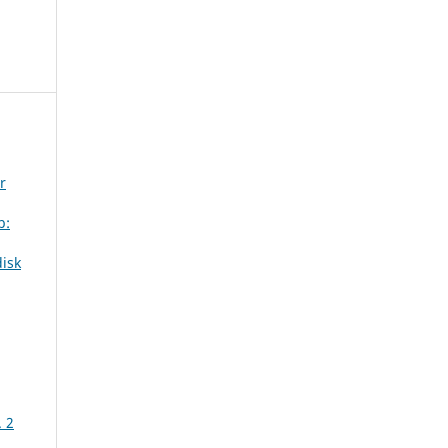
r
b:
isk
. 2