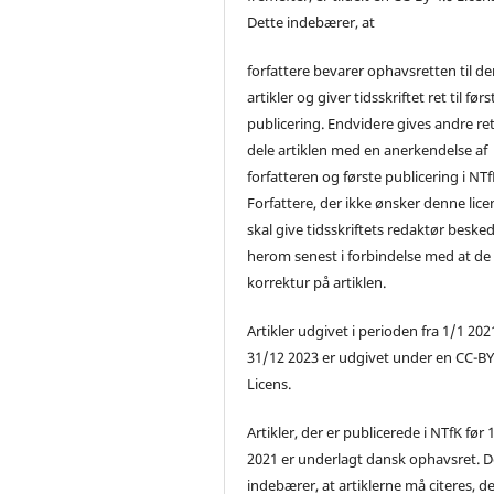
Dette indebærer, at
forfattere bevarer ophavsretten til de
artikler og giver tidsskriftet ret til førs
publicering. Endvidere gives andre ret 
dele artiklen med en anerkendelse af
forfatteren og første publicering i NTf
Forfattere, der ikke ønsker denne lice
skal give tidsskriftets redaktør beske
herom senest i forbindelse med at de
korrektur på artiklen.
Artikler udgivet i perioden fra 1/1 2021
31/12 2023 er udgivet under en CC-B
Licens.
Artikler, der er publicerede i NTfK før 
2021 er underlagt dansk ophavsret. D
indebærer, at artiklerne må citeres, d