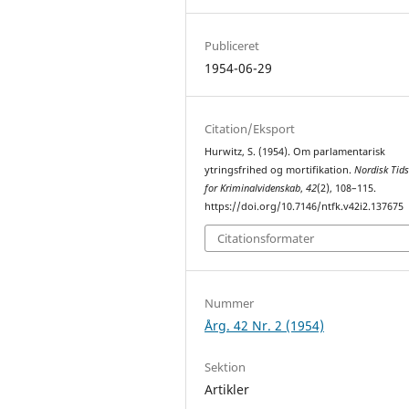
Publiceret
1954-06-29
Citation/Eksport
Hurwitz, S. (1954). Om parlamentarisk
ytringsfrihed og mortifikation.
Nordisk Tids
for Kriminalvidenskab
,
42
(2), 108–115.
https://doi.org/10.7146/ntfk.v42i2.137675
Citationsformater
Nummer
Årg. 42 Nr. 2 (1954)
Sektion
Artikler