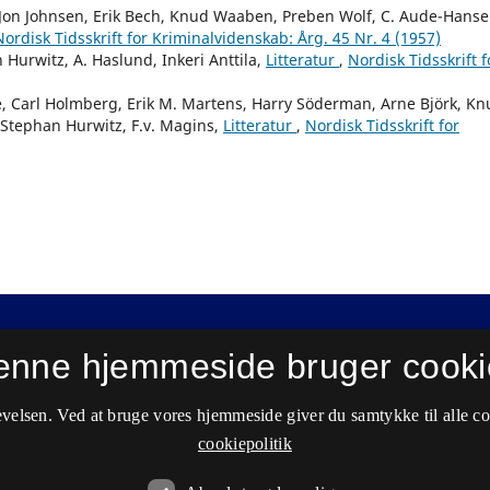
, Jon Johnsen, Erik Bech, Knud Waaben, Preben Wolf, C. Aude-Hanse
Nordisk Tidsskrift for Kriminalvidenskab: Årg. 45 Nr. 4 (1957)
 Hurwitz, A. Haslund, Inkeri Anttila,
Litteratur
,
Nordisk Tidsskrift f
re, Carl Holmberg, Erik M. Martens, Harry Söderman, Arne Björk, K
 Stephan Hurwitz, F.v. Magins,
Litteratur
,
Nordisk Tidsskrift for
enne hjemmeside bruger cooki
velsen. Ved at bruge vores hjemmeside giver du samtykke til alle c
cookiepolitik