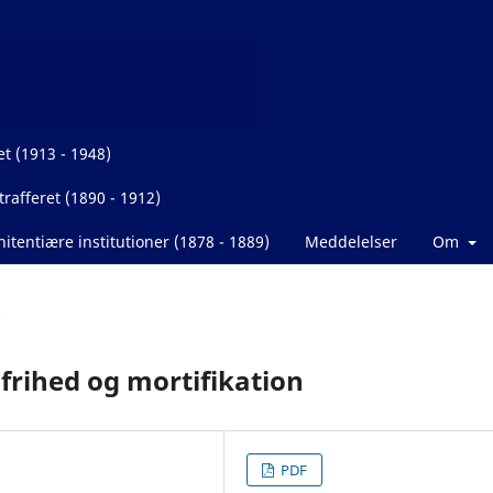
et (1913 - 1948)
rafferet (1890 - 1912)
itentiære institutioner (1878 - 1889)
Meddelelser
Om
frihed og mortifikation
PDF