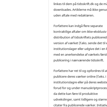
linkes til dem på tidsskrift.dk og de m
downloades. Artiklerne må ikke genu
uden aftale med redaktøren.
Forfattere kan indgå flere separate
kontraktlige aftaler om ikke-eksklusiv
distribution af tidsskriftets publicere
version af værket (f.eks. sende det til 
institutionslager eller udgive det i en
med en anerkendelse af værkets førs
publicering i nærværende tidsskrift.
Forfattere har ret til og opfordres til a
publicere deres værker online (f.eks. i
institutionslagre eller på deres webst
forud for og under manuskriptproces
da dette kan føre til produktive
udvekslinger, samt tidligere og større
citater fra publicerede værker. Initiati