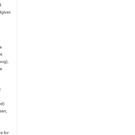
å
dgives
de
et
 bog),
te
t
ed)
sen,
ve for