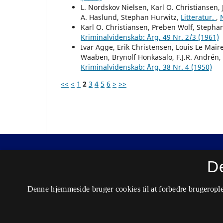
L. Nordskov Nielsen, Karl O. Christiansen
A. Haslund, Stephan Hurwitz,
Litteratur.
,
Karl O. Christiansen, Preben Wolf, Stephan
Kriminalvidenskab: Årg. 49 Nr. 2/3 (1961)
Ivar Agge, Erik Christensen, Louis Le Mai
Waaben, Brynolf Honkasalo, F.J.R. Andrén,
Kriminalvidenskab: Årg. 38 Nr. 4 (1950)
<<
<
1
2
3
4
5
6
>
>>
Nordisk Tidsskrift for Kriminalvidenskab
D
ISSN 0029-1528 (Trykt)
Denne hjemmeside bruger cookies til at forbedre brugerople
ISSN 2446-3051 (Online)
Tilgængelighedserklæring