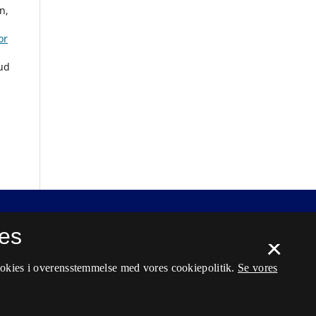
n,
or
nud
es
×
ookies i overensstemmelse med vores cookiepolitik.
Se vores