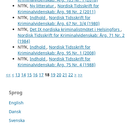
NTfK,
Ny litteratur
,
Nordisk Tidsskrift for
Kriminalvidenskab: Årg. 98 Nr. 2 (2011)
NTfK,
Indhold
,
Nordisk Tidsskrift for
Kriminalvidenskab: Årg. 67 Nr. 3/4 (1980)
NTfK,
Det IX nordiska kriminalistmötet i Helsingfors
,
Nordisk Tidsskrift for Kriminalvidenskab: Årg. 71 Nr. 2
(1984)
NTfK,
Indhold
,
Nordisk Tidsskrift for
Kriminalvidenskab: Årg. 95 Nr. 1 (2008)
NTfK,
Indhold
,
Nordisk Tidsskrift for
Kriminalvidenskab: Årg. 75 Nr. 4 (1988)
<<
<
13
14
15
16
17
18
19
20
21
22
>
>>
Sprog
English
Dansk
Svenska