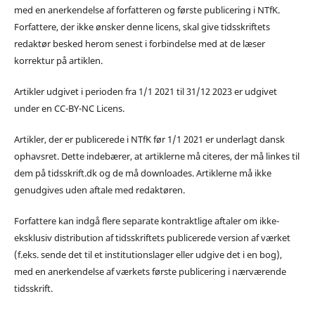
med en anerkendelse af forfatteren og første publicering i NTfK.
Forfattere, der ikke ønsker denne licens, skal give tidsskriftets
redaktør besked herom senest i forbindelse med at de læser
korrektur på artiklen.
Artikler udgivet i perioden fra 1/1 2021 til 31/12 2023 er udgivet
under en CC-BY-NC Licens.
Artikler, der er publicerede i NTfK før 1/1 2021 er underlagt dansk
ophavsret. Dette indebærer, at artiklerne må citeres, der må linkes til
dem på tidsskrift.dk og de må downloades. Artiklerne må ikke
genudgives uden aftale med redaktøren.
Forfattere kan indgå flere separate kontraktlige aftaler om ikke-
eksklusiv distribution af tidsskriftets publicerede version af værket
(f.eks. sende det til et institutionslager eller udgive det i en bog),
med en anerkendelse af værkets første publicering i nærværende
tidsskrift.