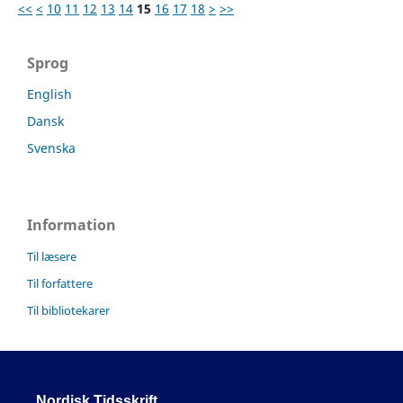
<<
<
10
11
12
13
14
15
16
17
18
>
>>
Sprog
English
Dansk
Svenska
Information
Til læsere
Til forfattere
Til bibliotekarer
Nordisk Tidsskrift