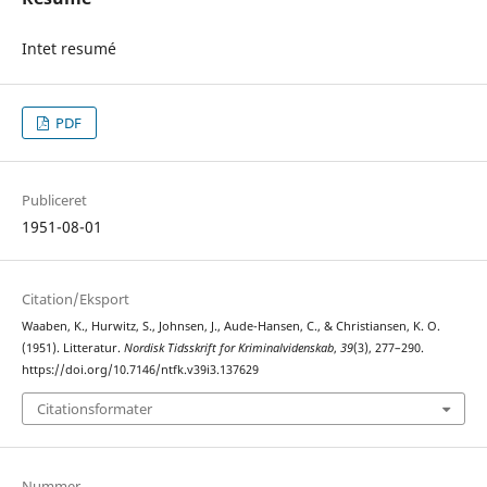
Intet resumé
PDF
Publiceret
1951-08-01
Citation/Eksport
Waaben, K., Hurwitz, S., Johnsen, J., Aude-Hansen, C., & Christiansen, K. O.
(1951). Litteratur.
Nordisk Tidsskrift for Kriminalvidenskab
,
39
(3), 277–290.
https://doi.org/10.7146/ntfk.v39i3.137629
Citationsformater
Nummer