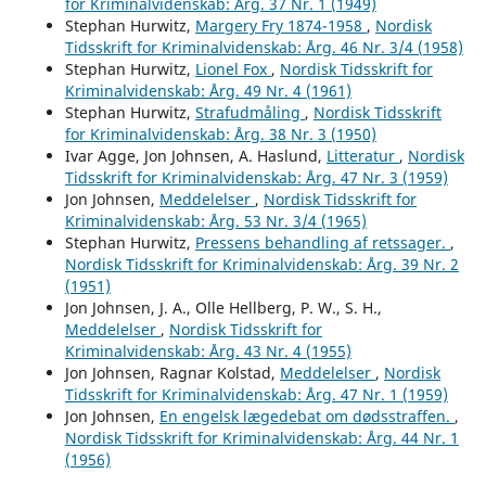
for Kriminalvidenskab: Årg. 37 Nr. 1 (1949)
Stephan Hurwitz,
Margery Fry 1874-1958
,
Nordisk
Tidsskrift for Kriminalvidenskab: Årg. 46 Nr. 3/4 (1958)
Stephan Hurwitz,
Lionel Fox
,
Nordisk Tidsskrift for
Kriminalvidenskab: Årg. 49 Nr. 4 (1961)
Stephan Hurwitz,
Strafudmåling
,
Nordisk Tidsskrift
for Kriminalvidenskab: Årg. 38 Nr. 3 (1950)
Ivar Agge, Jon Johnsen, A. Haslund,
Litteratur
,
Nordisk
Tidsskrift for Kriminalvidenskab: Årg. 47 Nr. 3 (1959)
Jon Johnsen,
Meddelelser
,
Nordisk Tidsskrift for
Kriminalvidenskab: Årg. 53 Nr. 3/4 (1965)
Stephan Hurwitz,
Pressens behandling af retssager.
,
Nordisk Tidsskrift for Kriminalvidenskab: Årg. 39 Nr. 2
(1951)
Jon Johnsen, J. A., Olle Hellberg, P. W., S. H.,
Meddelelser
,
Nordisk Tidsskrift for
Kriminalvidenskab: Årg. 43 Nr. 4 (1955)
Jon Johnsen, Ragnar Kolstad,
Meddelelser
,
Nordisk
Tidsskrift for Kriminalvidenskab: Årg. 47 Nr. 1 (1959)
Jon Johnsen,
En engelsk lægedebat om dødsstraffen.
,
Nordisk Tidsskrift for Kriminalvidenskab: Årg. 44 Nr. 1
(1956)