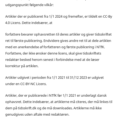
udgangspunkt følgende vilkår:
Artikler der er publiceret fra 1/1 2024 og fremefter, er tildelt en CC-By
4.0 Licens. Dette indebærer, at
forfattere bevarer ophavsretten til deres artikler og giver tidsskriftet
ret til første publicering. Endvidere gives andre ret til at dele artiklen
med en anerkendelse af forfatteren og første publicering i NTfK.
Forfattere, der ikke ønsker denne licens, skal give tidsskriftets
redaktør besked herom senest i forbindelse med at de læser
korrektur på artiklen.
Artikler udgivet i perioden fra 1/1 2021 til 31/12 2023 er udgivet
under en CC-BY-NC Licens.
Artikler, der er publicerede i NTfK før 1/1 2021 er underlagt dansk
ophavsret. Dette indebærer, at artiklerne må citeres, der må linkes til
dem på tidsskrift.dk og de må downloades. Artiklerne må ikke
genudgives uden aftale med redaktøren.