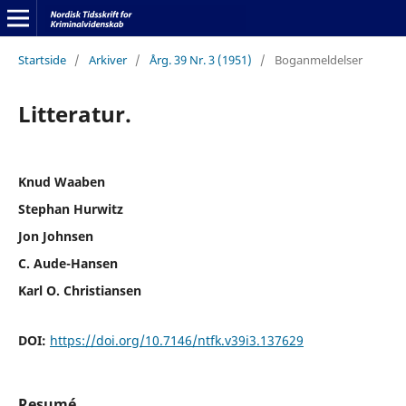
Startside
/
Arkiver
/
Årg. 39 Nr. 3 (1951)
/
Boganmeldelser
Litteratur.
Knud Waaben
Stephan Hurwitz
Jon Johnsen
C. Aude-Hansen
Karl O. Christiansen
DOI:
https://doi.org/10.7146/ntfk.v39i3.137629
Resumé