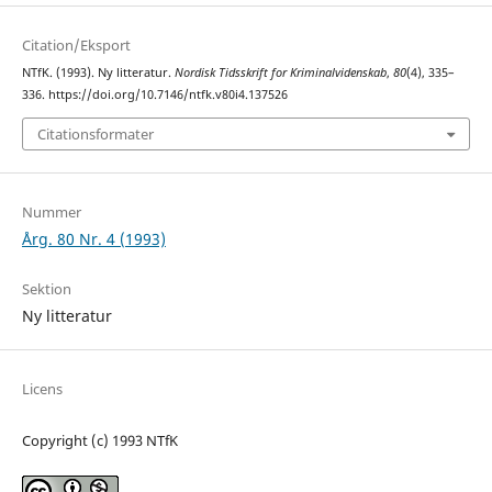
Citation/Eksport
NTfK. (1993). Ny litteratur.
Nordisk Tidsskrift for Kriminalvidenskab
,
80
(4), 335–
336. https://doi.org/10.7146/ntfk.v80i4.137526
Citationsformater
Nummer
Årg. 80 Nr. 4 (1993)
Sektion
Ny litteratur
Licens
Copyright (c) 1993 NTfK