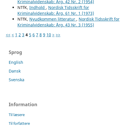
Kriminalvidenskab: Årg. 42 Nr. 2 (1954)
NTfK,
Indhold
,
Nordisk Tidsskrift for
Kriminalvidenskab: Årg. 61 Nr. 1 (1973)
NTfK,
Nyudkommen litteratur
,
Nordisk Tidsskrift for
Kriminalvidenskab: Årg. 43 Nr. 3 (1955)
<<
<
1
2
3
4
5
6
7
8
9
10
>
>>
Sprog
English
Dansk
Svenska
Information
Til læsere
Til forfattere