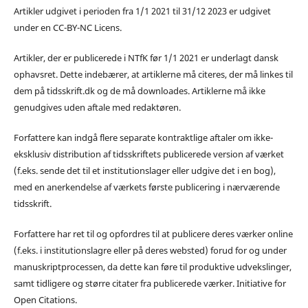
Artikler udgivet i perioden fra 1/1 2021 til 31/12 2023 er udgivet
under en CC-BY-NC Licens.
Artikler, der er publicerede i NTfK før 1/1 2021 er underlagt dansk
ophavsret. Dette indebærer, at artiklerne må citeres, der må linkes til
dem på tidsskrift.dk og de må downloades. Artiklerne må ikke
genudgives uden aftale med redaktøren.
Forfattere kan indgå flere separate kontraktlige aftaler om ikke-
eksklusiv distribution af tidsskriftets publicerede version af værket
(f.eks. sende det til et institutionslager eller udgive det i en bog),
med en anerkendelse af værkets første publicering i nærværende
tidsskrift.
Forfattere har ret til og opfordres til at publicere deres værker online
(f.eks. i institutionslagre eller på deres websted) forud for og under
manuskriptprocessen, da dette kan føre til produktive udvekslinger,
samt tidligere og større citater fra publicerede værker. Initiative for
Open Citations.