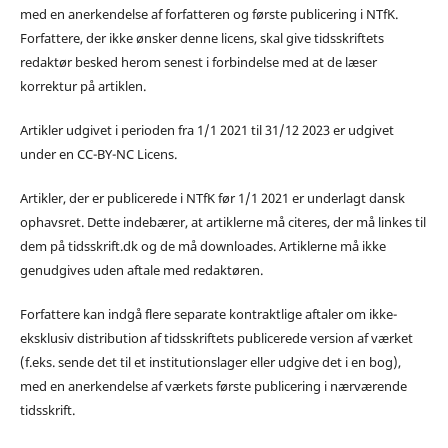
med en anerkendelse af forfatteren og første publicering i NTfK.
Forfattere, der ikke ønsker denne licens, skal give tidsskriftets
redaktør besked herom senest i forbindelse med at de læser
korrektur på artiklen.
Artikler udgivet i perioden fra 1/1 2021 til 31/12 2023 er udgivet
under en CC-BY-NC Licens.
Artikler, der er publicerede i NTfK før 1/1 2021 er underlagt dansk
ophavsret. Dette indebærer, at artiklerne må citeres, der må linkes til
dem på tidsskrift.dk og de må downloades. Artiklerne må ikke
genudgives uden aftale med redaktøren.
Forfattere kan indgå flere separate kontraktlige aftaler om ikke-
eksklusiv distribution af tidsskriftets publicerede version af værket
(f.eks. sende det til et institutionslager eller udgive det i en bog),
med en anerkendelse af værkets første publicering i nærværende
tidsskrift.