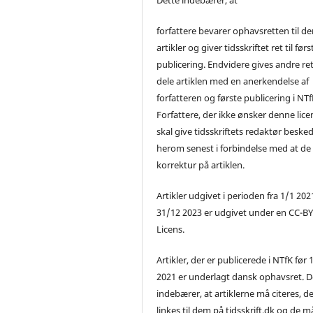
forfattere bevarer ophavsretten til de
artikler og giver tidsskriftet ret til førs
publicering. Endvidere gives andre ret 
dele artiklen med en anerkendelse af
forfatteren og første publicering i NTf
Forfattere, der ikke ønsker denne lice
skal give tidsskriftets redaktør beske
herom senest i forbindelse med at de
korrektur på artiklen.
Artikler udgivet i perioden fra 1/1 2021
31/12 2023 er udgivet under en CC-B
Licens.
Artikler, der er publicerede i NTfK før 
2021 er underlagt dansk ophavsret. D
indebærer, at artiklerne må citeres, d
linkes til dem på tidsskrift.dk og de m