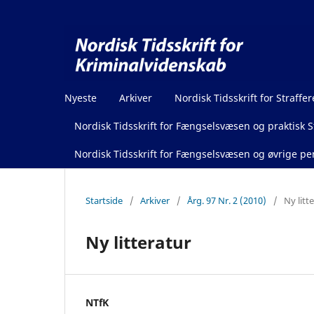
Nyeste
Arkiver
Nordisk Tidsskrift for Straffer
Nordisk Tidsskrift for Fængselsvæsen og praktisk St
Nordisk Tidsskrift for Fængselsvæsen og øvrige pen
Startside
/
Arkiver
/
Årg. 97 Nr. 2 (2010)
/
Ny litt
Ny litteratur
NTfK