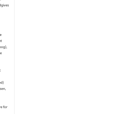
dgives
de
et
 bog),
te
t
ed)
sen,
ve for