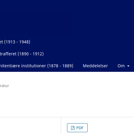
et (1913 - 1948)
rafferet (1890 - 1912)
itentiære institutioner (1878 - 1889)
Meddelelser
Om
eratur
PDF