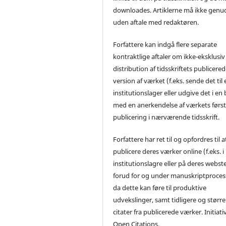
downloades. Artiklerne må ikke genu
uden aftale med redaktøren.
Forfattere kan indgå flere separate
kontraktlige aftaler om ikke-eksklusiv
distribution af tidsskriftets publicere
version af værket (f.eks. sende det til 
institutionslager eller udgive det i en
med en anerkendelse af værkets førs
publicering i nærværende tidsskrift.
Forfattere har ret til og opfordres til a
publicere deres værker online (f.eks. i
institutionslagre eller på deres webst
forud for og under manuskriptproces
da dette kan føre til produktive
udvekslinger, samt tidligere og større
citater fra publicerede værker. Initiati
Open Citations.