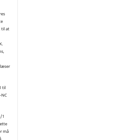
res
te
til at
K.
ns,
d
 læser
 til
Y-NC
1/1
ette
er må
å