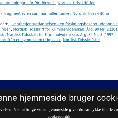
ilka utmaningar står för dörren?
,
Nordisk Tidsskrift for
 - Fragment av en sammanhållen tanke
,
Nordisk Tidsskrift for
Joern,
Eventbetjentuddannelsen - en forskningsbaseret uddannelse
linger
,
Nordisk Tidsskrift for Kriminalvidenskab: Årg. 99 Nr. 2 (201
tik
,
Nordisk Tidsskrift for Kriminalvidenskab: Årg. 84 Nr. 3 (1997)
pport från ett symposium i Uppsala
,
Nordisk Tidsskrift for
enne hjemmeside bruger cooki
velsen. Ved at bruge vores hjemmeside giver du samtykke til alle c
cookiepolitik