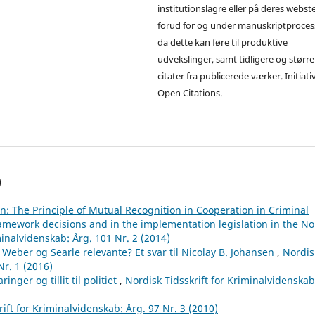
institutionslagre eller på deres webst
forud for og under manuskriptproces
da dette kan føre til produktive
udvekslinger, samt tidligere og større
citater fra publicerede værker. Initiati
Open Citations.
)
: The Principle of Mutual Recognition in Cooperation in Criminal
framework decisions and in the implementation legislation in the No
minalvidenskab: Årg. 101 Nr. 2 (2014)
Weber og Searle relevante? Et svar til Nicolay B. Johansen
,
Nordis
Nr. 1 (2016)
ringer og tillit til politiet
,
Nordisk Tidsskrift for Kriminalvidenskab
ift for Kriminalvidenskab: Årg. 97 Nr. 3 (2010)