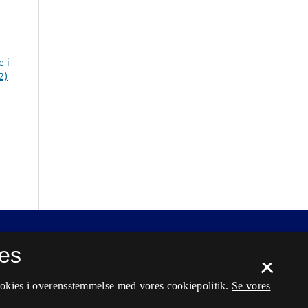
 i
2)
es
×
ookies i overensstemmelse med vores cookiepolitik.
Se vores