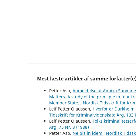
Mest læste artikler af samme forfatter(e
Petter Asp,
Anmeldelse af Annika Suominen
Matters. A study of the principle in four 
Member State.
,
Nordisk Tidsskrift for Kri
Leif Petter Olaussen,
Hvorfor er Durkheim, 
Tidsskrift for Kriminalvidenskab: Årg. 103 
Leif Petter Olaussen,
Folks kriminalitetserfa
Årg. 75 Nr. 3 (1988)
Petter Asp,
Ne bis in idem
,
Nordisk Tidsskr