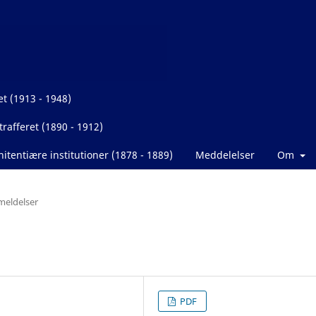
et (1913 - 1948)
rafferet (1890 - 1912)
itentiære institutioner (1878 - 1889)
Meddelelser
Om
eldelser
PDF