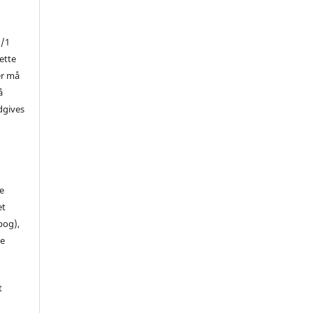
1/1
ette
er må
å
dgives
de
et
 bog),
te
t