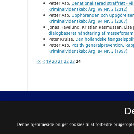
Petter Asp,
Denationaliserad straffrätt - v
Kriminalvidenskab: Årg. 99 Nr. 2 (2012)
Petter Asp,
Upphöranden och uppgörelser
Kriminalvidenskab: Årg. 94 Nr. 3 (2007)
Jonas Havelund, Kristian Rasmussen, Lise 
dialogbaseret håndtering af masseforsam
Peter Kruize,
Den hollandske fængselspoli
Petter Asp,
Positiv generalprevention. Ra
Kriminalvidenskab: Årg. 84 Nr. 3 (1997)
<<
<
19
20
21
22
23
24
Nordisk Tidsskrift for Kriminalvidenskab
D
ISSN 0029-1528 (Trykt)
Denne hjemmeside bruger cookies til at forbedre brugerople
ISSN 2446-3051 (Online)