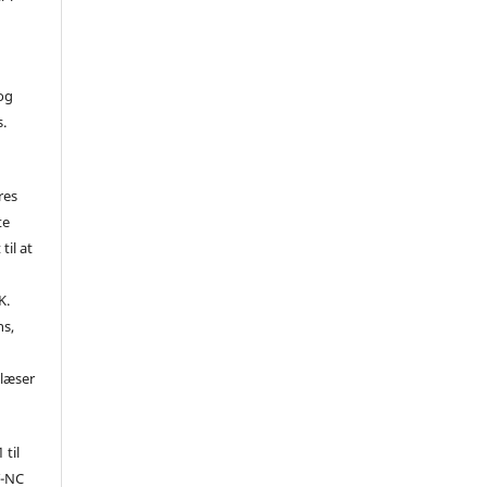
 og
s.
res
te
til at
K.
ns,
d
 læser
 til
Y-NC