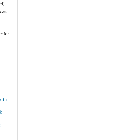
ed)
sen,
ve for
rdic
k
: