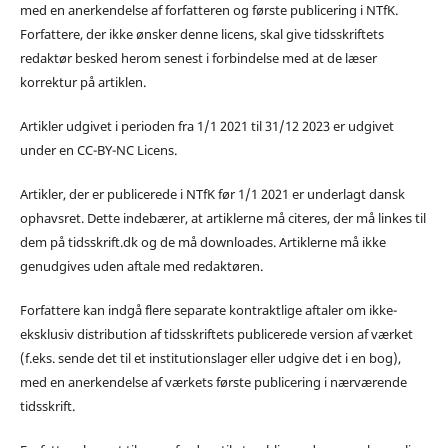
med en anerkendelse af forfatteren og første publicering i NTfK.
Forfattere, der ikke ønsker denne licens, skal give tidsskriftets
redaktør besked herom senest i forbindelse med at de læser
korrektur på artiklen.
Artikler udgivet i perioden fra 1/1 2021 til 31/12 2023 er udgivet
under en CC-BY-NC Licens.
Artikler, der er publicerede i NTfK før 1/1 2021 er underlagt dansk
ophavsret. Dette indebærer, at artiklerne må citeres, der må linkes til
dem på tidsskrift.dk og de må downloades. Artiklerne må ikke
genudgives uden aftale med redaktøren.
Forfattere kan indgå flere separate kontraktlige aftaler om ikke-
eksklusiv distribution af tidsskriftets publicerede version af værket
(f.eks. sende det til et institutionslager eller udgive det i en bog),
med en anerkendelse af værkets første publicering i nærværende
tidsskrift.