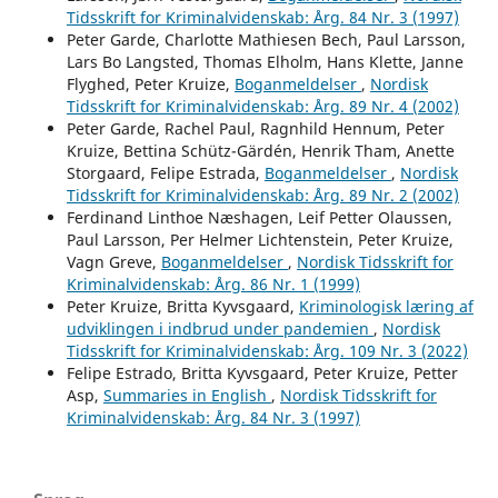
Tidsskrift for Kriminalvidenskab: Årg. 84 Nr. 3 (1997)
Peter Garde, Charlotte Mathiesen Bech, Paul Larsson,
Lars Bo Langsted, Thomas Elholm, Hans Klette, Janne
Flyghed, Peter Kruize,
Boganmeldelser
,
Nordisk
Tidsskrift for Kriminalvidenskab: Årg. 89 Nr. 4 (2002)
Peter Garde, Rachel Paul, Ragnhild Hennum, Peter
Kruize, Bettina Schütz-Gärdén, Henrik Tham, Anette
Storgaard, Felipe Estrada,
Boganmeldelser
,
Nordisk
Tidsskrift for Kriminalvidenskab: Årg. 89 Nr. 2 (2002)
Ferdinand Linthoe Næshagen, Leif Petter Olaussen,
Paul Larsson, Per Helmer Lichtenstein, Peter Kruize,
Vagn Greve,
Boganmeldelser
,
Nordisk Tidsskrift for
Kriminalvidenskab: Årg. 86 Nr. 1 (1999)
Peter Kruize, Britta Kyvsgaard,
Kriminologisk læring af
udviklingen i indbrud under pandemien
,
Nordisk
Tidsskrift for Kriminalvidenskab: Årg. 109 Nr. 3 (2022)
Felipe Estrado, Britta Kyvsgaard, Peter Kruize, Petter
Asp,
Summaries in English
,
Nordisk Tidsskrift for
Kriminalvidenskab: Årg. 84 Nr. 3 (1997)