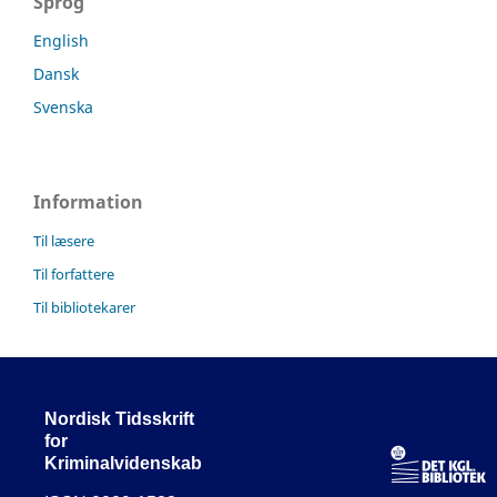
Sprog
English
Dansk
Svenska
Information
Til læsere
Til forfattere
Til bibliotekarer
Nordisk Tidsskrift
for
Kriminalvidenskab