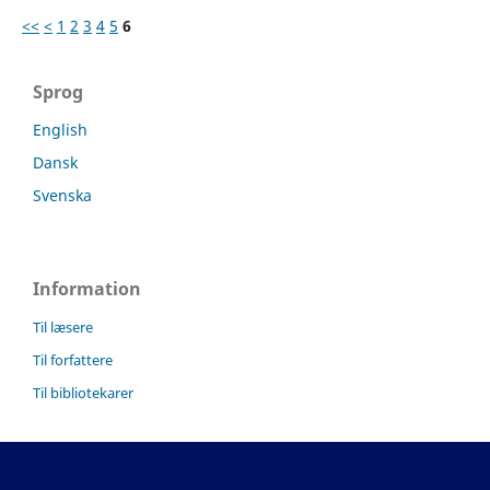
<<
<
1
2
3
4
5
6
Sprog
English
Dansk
Svenska
Information
Til læsere
Til forfattere
Til bibliotekarer