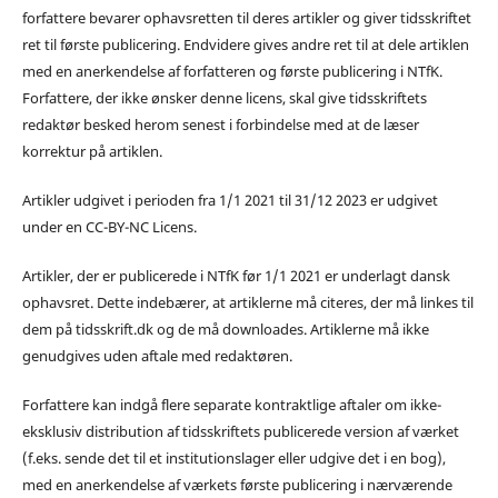
forfattere bevarer ophavsretten til deres artikler og giver tidsskriftet
ret til første publicering. Endvidere gives andre ret til at dele artiklen
med en anerkendelse af forfatteren og første publicering i NTfK.
Forfattere, der ikke ønsker denne licens, skal give tidsskriftets
redaktør besked herom senest i forbindelse med at de læser
korrektur på artiklen.
Artikler udgivet i perioden fra 1/1 2021 til 31/12 2023 er udgivet
under en CC-BY-NC Licens.
Artikler, der er publicerede i NTfK før 1/1 2021 er underlagt dansk
ophavsret. Dette indebærer, at artiklerne må citeres, der må linkes til
dem på tidsskrift.dk og de må downloades. Artiklerne må ikke
genudgives uden aftale med redaktøren.
Forfattere kan indgå flere separate kontraktlige aftaler om ikke-
eksklusiv distribution af tidsskriftets publicerede version af værket
(f.eks. sende det til et institutionslager eller udgive det i en bog),
med en anerkendelse af værkets første publicering i nærværende