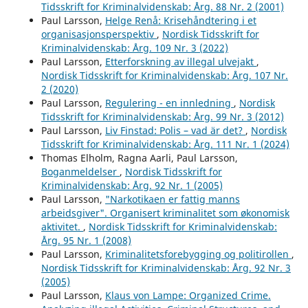
Tidsskrift for Kriminalvidenskab: Årg. 88 Nr. 2 (2001)
Paul Larsson,
Helge Renå: Krisehåndtering i et
organisasjonsperspektiv
,
Nordisk Tidsskrift for
Kriminalvidenskab: Årg. 109 Nr. 3 (2022)
Paul Larsson,
Etterforskning av illegal ulvejakt
,
Nordisk Tidsskrift for Kriminalvidenskab: Årg. 107 Nr.
2 (2020)
Paul Larsson,
Regulering - en innledning
,
Nordisk
Tidsskrift for Kriminalvidenskab: Årg. 99 Nr. 3 (2012)
Paul Larsson,
Liv Finstad: Polis – vad är det?
,
Nordisk
Tidsskrift for Kriminalvidenskab: Årg. 111 Nr. 1 (2024)
Thomas Elholm, Ragna Aarli, Paul Larsson,
Boganmeldelser
,
Nordisk Tidsskrift for
Kriminalvidenskab: Årg. 92 Nr. 1 (2005)
Paul Larsson,
"Narkotikaen er fattig manns
arbeidsgiver". Organisert kriminalitet som økonomisk
aktivitet.
,
Nordisk Tidsskrift for Kriminalvidenskab:
Årg. 95 Nr. 1 (2008)
Paul Larsson,
Kriminalitetsforebygging og politirollen
,
Nordisk Tidsskrift for Kriminalvidenskab: Årg. 92 Nr. 3
(2005)
Paul Larsson,
Klaus von Lampe: Organized Crime.