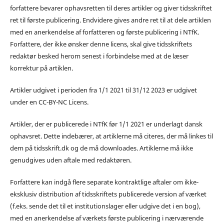
forfattere bevarer ophavsretten til deres artikler og giver tidsskriftet
ret til første publicering. Endvidere gives andre ret til at dele artiklen
med en anerkendelse af forfatteren og første publicering i NTfK.
Forfattere, der ikke ønsker denne licens, skal give tidsskriftets
redaktør besked herom senest i forbindelse med at de læser
korrektur på artiklen.
Artikler udgivet i perioden fra 1/1 2021 til 31/12 2023 er udgivet
under en CC-BY-NC Licens.
Artikler, der er publicerede i NTfK før 1/1 2021 er underlagt dansk
ophavsret. Dette indebærer, at artiklerne må citeres, der må linkes til
dem på tidsskrift.dk og de må downloades. Artiklerne må ikke
genudgives uden aftale med redaktøren.
Forfattere kan indgå flere separate kontraktlige aftaler om ikke-
eksklusiv distribution af tidsskriftets publicerede version af værket
(f.eks. sende det til et institutionslager eller udgive det i en bog),
med en anerkendelse af værkets første publicering i nærværende