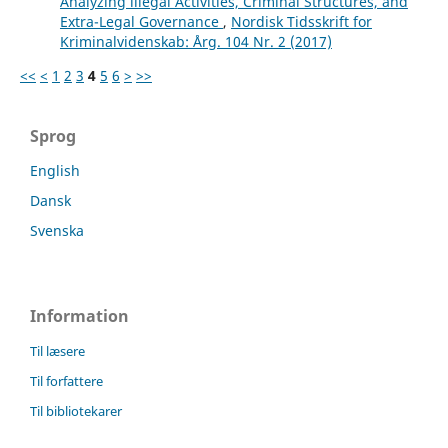
Analyzing illegal Activities, Criminal Structures, and
Extra-Legal Governance
,
Nordisk Tidsskrift for
Kriminalvidenskab: Årg. 104 Nr. 2 (2017)
<<
<
1
2
3
4
5
6
>
>>
Sprog
English
Dansk
Svenska
Information
Til læsere
Til forfattere
Til bibliotekarer