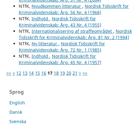
NTfK,
Nyudkommen litteratur
,
Nordisk Tidsskrift for
Kriminalvidenskab: Årg. 56 Nr. 4 (1968)
NTfK,
Indhold
,
Nordisk Tidsskrift for
Kriminalvidenskab: Årg. 43 Nr. 4 (1955)
NTfK,
Internationalisering af straffeområdet
,
Nordisk
Tidsskrift for Kriminalvidenskab: Årg. 81 Nr. 2 (1994)
NTfK,
Ny litteratur
,
Nordisk Tidsskrift for
Kriminalvidenskab: Årg. 72 Nr. 1 (1985)
NTfK,
Indhold
,
Nordisk Tidsskrift for
Kriminalvidenskab: Årg. 45 Nr. 4 (1957)
<<
<
12
13
14
15
16
17
18
19
20
21
>
>>
Sprog
English
Dansk
Svenska