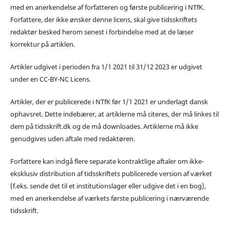
med en anerkendelse af forfatteren og første publicering i NTfK.
Forfattere, der ikke ønsker denne licens, skal give tidsskriftets
redaktør besked herom senest i forbindelse med at de læser
korrektur på artiklen.
Artikler udgivet i perioden fra 1/1 2021 til 31/12 2023 er udgivet
under en CC-BY-NC Licens.
Artikler, der er publicerede i NTfK før 1/1 2021 er underlagt dansk
ophavsret. Dette indebærer, at artiklerne må citeres, der må linkes til
dem på tidsskrift.dk og de må downloades. Artiklerne må ikke
genudgives uden aftale med redaktøren.
Forfattere kan indgå flere separate kontraktlige aftaler om ikke-
eksklusiv distribution af tidsskriftets publicerede version af værket
(f.eks. sende det til et institutionslager eller udgive det i en bog),
med en anerkendelse af værkets første publicering i nærværende
tidsskrift.