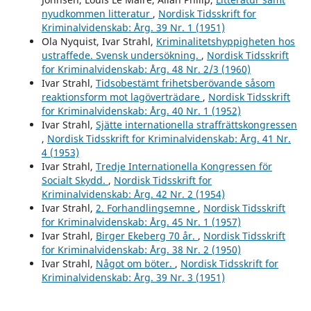
nyudkommen litteratur
,
Nordisk Tidsskrift for
Kriminalvidenskab: Årg. 39 Nr. 1 (1951)
Ola Nyquist, Ivar Strahl,
Kriminalitetshyppigheten hos
ustraffede. Svensk undersökning.
,
Nordisk Tidsskrift
for Kriminalvidenskab: Årg. 48 Nr. 2/3 (1960)
Ivar Strahl,
Tidsobestämt frihetsberövande såsom
reaktionsform mot lagöverträdare
,
Nordisk Tidsskrift
for Kriminalvidenskab: Årg. 40 Nr. 1 (1952)
Ivar Strahl,
Sjätte internationella straffrättskongressen
,
Nordisk Tidsskrift for Kriminalvidenskab: Årg. 41 Nr.
4 (1953)
Ivar Strahl,
Tredje Internationella Kongressen för
Socialt Skydd.
,
Nordisk Tidsskrift for
Kriminalvidenskab: Årg. 42 Nr. 2 (1954)
Ivar Strahl,
2. Forhandlingsemne
,
Nordisk Tidsskrift
for Kriminalvidenskab: Årg. 45 Nr. 1 (1957)
Ivar Strahl,
Birger Ekeberg 70 år.
,
Nordisk Tidsskrift
for Kriminalvidenskab: Årg. 38 Nr. 2 (1950)
Ivar Strahl,
Något om böter.
,
Nordisk Tidsskrift for
Kriminalvidenskab: Årg. 39 Nr. 3 (1951)