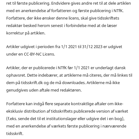
ret til første publicering. Endvidere gives andre ret til at dele artiklen
med en anerkendelse af forfatteren og første publicering i NTfK.
Forfattere, der ikke ønsker denne licens, skal give tidsskriftets
redaktør besked herom senest i forbindelse med at de læser
korrektur på artiklen.
Artikler udgivet i perioden fra 1/1 2021 til 31/12 2023 er udgivet
under en CC-BY-NC Licens.
Artikler, der er publicerede i NTfK før 1/1 2021 er underlagt dansk
ophavsret. Dette indebærer, at artiklerne må citeres, der må linkes til
dem på tidsskrift.dk og de må downloades. Artiklerne må ikke
genudgives uden aftale med redaktøren.
Forfattere kan indgå flere separate kontraktlige aftaler om ikke-
eksklusiv distribution af tidsskriftets publicerede version af værket
(f.eks. sende det til et institutionslager eller udgive det i en bog),
med en anerkendelse af værkets første publicering i nærværende
tidsskrift.