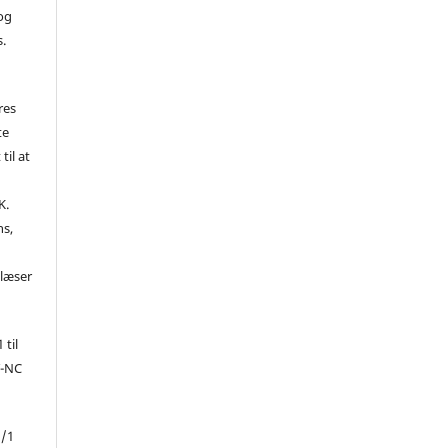
 og
s.
res
te
til at
K.
ns,
d
 læser
 til
Y-NC
1/1