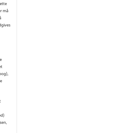
ette
er må
å
dgives
de
et
 bog),
te
t
ed)
sen,