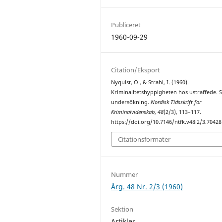
Publiceret
1960-09-29
Citation/Eksport
Nyquist, O., & Strahl, I. (1960).
Kriminalitetshyppigheten hos ustraffede. 
undersökning.
Nordisk Tidsskrift for
Kriminalvidenskab
,
48
(2/3), 113–117.
https://doi.org/10.7146/ntfk.v48i2/3.70428
Citationsformater
Nummer
Årg. 48 Nr. 2/3 (1960)
Sektion
Artikler