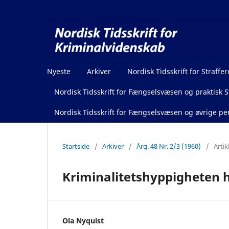
Nyeste
Arkiver
Nordisk Tidsskrift for Straffer
Nordisk Tidsskrift for Fængselsvæsen og praktisk St
Nordisk Tidsskrift for Fængselsvæsen og øvrige pen
Startside
/
Arkiver
/
Årg. 48 Nr. 2/3 (1960)
/
Artik
Kriminalitetshyppigheten 
Ola Nyquist