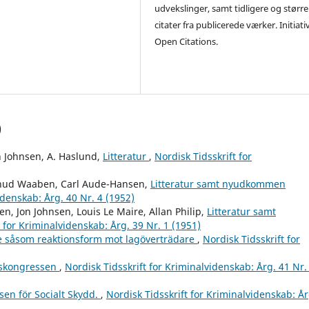
udvekslinger, samt tidligere og større
citater fra publicerede værker. Initiati
Open Citations.
)
n Johnsen, A. Haslund,
Litteratur
,
Nordisk Tidsskrift for
, Knud Waaben, Carl Aude-Hansen,
Litteratur samt nyudkommen
idenskab: Årg. 40 Nr. 4 (1952)
n, Jon Johnsen, Louis Le Maire, Allan Philip,
Litteratur samt
t for Kriminalvidenskab: Årg. 39 Nr. 1 (1951)
e såsom reaktionsform mot lagöverträdare
,
Nordisk Tidsskrift for
ttskongressen
,
Nordisk Tidsskrift for Kriminalvidenskab: Årg. 41 Nr.
sen för Socialt Skydd.
,
Nordisk Tidsskrift for Kriminalvidenskab: År