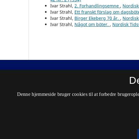
Ivar Strahl,
2. Forhandlingsemne
,
Nordisk 
Ivar Strahl,
Ett franskt förslag om dagsbö
Ivar Strahl,
Birger Ekeberg 70 år.
,
Nordisk 
Ivar Strahl,
Något om böter.
,
Nordisk Tidss
Nordisk Tidsskrift for Kriminalvidenskab
D
ISSN 0029-1528 (Trykt)
Denne hjemmeside bruger cookies til at forbedre brugerople
ISSN 2446-3051 (Online)
Tilgængelighedserklæring