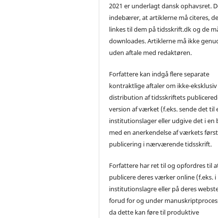
2021 er underlagt dansk ophavsret. D
indebærer, at artiklerne må citeres, d
linkes til dem på tidsskrift.dk og de m
downloades. Artiklerne må ikke genu
uden aftale med redaktøren.
Forfattere kan indgå flere separate
kontraktlige aftaler om ikke-eksklusiv
distribution af tidsskriftets publicere
version af værket (f.eks. sende det til 
institutionslager eller udgive det i en
med en anerkendelse af værkets førs
publicering i nærværende tidsskrift.
Forfattere har ret til og opfordres til a
publicere deres værker online (f.eks. i
institutionslagre eller på deres webst
forud for og under manuskriptproces
da dette kan føre til produktive