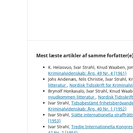
Mest læste artikler af samme forfatter(e
K. Helasvuo, Ivar Strahl, Knud Waaben, Jo
Kriminalvidenskab: Årg. 49 Nr. 4 (1961)
Johs Andenæs, Nils Christie, Ivar Strahl
litteratur
,
Nordisk Tidsskrift for Kriminalv
Brynolf Honkasalo, Ivar Strahl, Knud Waabe
nyudkommen litteratur
,
Nordisk Tidsskrif
Ivar Strahl,
Tidsobestämt frihetsberövand
Kriminalvidenskab: Årg. 40 Nr. 1 (1952)
Ivar Strahl,
Sjätte internationella straffrä
(1953)
Ivar Strahl,
Tredje Internationella Kongres
42 Nr. 2 (1954)