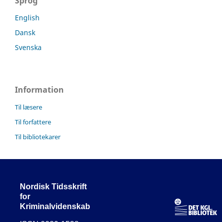
Sprog
English
Dansk
Svenska
Information
Til læsere
Til forfattere
Til bibliotekarer
Nordisk Tidsskrift
for
Kriminalvidenskab