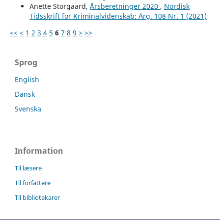
Anette Storgaard,
Årsberetninger 2020
,
Nordisk
Tidsskrift for Kriminalvidenskab: Årg. 108 Nr. 1 (2021)
<<
<
1
2
3
4
5
6
7
8
9
>
>>
Sprog
English
Dansk
Svenska
Information
Til læsere
Til forfattere
Til bibliotekarer