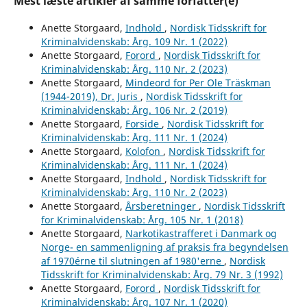
Mest læste artikler af samme forfatter(e)
Anette Storgaard,
Indhold
,
Nordisk Tidsskrift for
Kriminalvidenskab: Årg. 109 Nr. 1 (2022)
Anette Storgaard,
Forord
,
Nordisk Tidsskrift for
Kriminalvidenskab: Årg. 110 Nr. 2 (2023)
Anette Storgaard,
Mindeord for Per Ole Träskman
(1944-2019), Dr. Juris
,
Nordisk Tidsskrift for
Kriminalvidenskab: Årg. 106 Nr. 2 (2019)
Anette Storgaard,
Forside
,
Nordisk Tidsskrift for
Kriminalvidenskab: Årg. 111 Nr. 1 (2024)
Anette Storgaard,
Kolofon
,
Nordisk Tidsskrift for
Kriminalvidenskab: Årg. 111 Nr. 1 (2024)
Anette Storgaard,
Indhold
,
Nordisk Tidsskrift for
Kriminalvidenskab: Årg. 110 Nr. 2 (2023)
Anette Storgaard,
Årsberetninger
,
Nordisk Tidsskrift
for Kriminalvidenskab: Årg. 105 Nr. 1 (2018)
Anette Storgaard,
Narkotikastrafferet i Danmark og
Norge- en sammenligning af praksis fra begyndelsen
af 1970érne til slutningen af 1980'erne
,
Nordisk
Tidsskrift for Kriminalvidenskab: Årg. 79 Nr. 3 (1992)
Anette Storgaard,
Forord
,
Nordisk Tidsskrift for
Kriminalvidenskab: Årg. 107 Nr. 1 (2020)