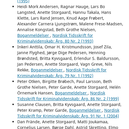
(1995)
Heidi Mork Andersen, Ragnar Hauge, Lars Bo
Langsted, Anette Storgaard, Hannu Takala, Hans
Klette, Lars Rand Jensen, Knud Aage Frøbert,
Alexander Carnera Ljungstrøm, Malene Frese-Madsen,
Annalise Kongstad, Beth Grothe Nielsen,
Boganmeldelser
,
Nordisk Tidsskrift for
Kriminalvidenskab: Årg. 80 Nr. 2 (1993)
Inkeri Anttila, Omar H. Kristmundsson, Josef Zila,
Janne Flyghed, Jørge Dige Pedersen, Henning
Brøndsted, Britta Kyvsgaard, Erlendur S. Baldursson,
Jan Pedersen, Anette Storgaard, Vagn Greve, Nils
Rekke,
Boganmeldelser
,
Nordisk Tidsskrift for
Kriminalvidenskab: Årg. 79 Nr. 1 (1992)
Peter Otken, Birgitte Brøbech, Paul Larsson, Beth
Grothe Nielsen, Peter Garde, Anette Storgaard, Helén
Örnemark Hansen,
Boganmeldelser
,
Nordisk
Tidsskrift for Kriminalvidenskab: Årg. 86 Nr. 2 (1999)
Susanne Clausen, Britta Kyvsgaard, Anette Storgaard,
Peter Kramp, Peter Garde,
Boganmeldelser
,
Nordisk
Tidsskrift for Kriminalvidenskab: Årg. 91 Nr. 1 (2004)
Dan Frände, Anette Storgaard, Matti Joukamaa,
Cornelius Larsen, Børge Dahl, Astrid Skretting, Elmo