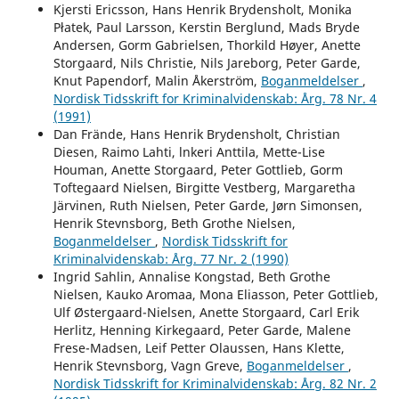
Kjersti Ericsson, Hans Henrik Brydensholt, Monika
Płatek, Paul Larsson, Kerstin Berglund, Mads Bryde
Andersen, Gorm Gabrielsen, Thorkild Høyer, Anette
Storgaard, Nils Christie, Nils Jareborg, Peter Garde,
Knut Papendorf, Malin Åkerström,
Boganmeldelser
,
Nordisk Tidsskrift for Kriminalvidenskab: Årg. 78 Nr. 4
(1991)
Dan Frände, Hans Henrik Brydensholt, Christian
Diesen, Raimo Lahti, lnkeri Anttila, Mette-Lise
Houman, Anette Storgaard, Peter Gottlieb, Gorm
Toftegaard Nielsen, Birgitte Vestberg, Margaretha
Järvinen, Ruth Nielsen, Peter Garde, Jørn Simonsen,
Henrik Stevnsborg, Beth Grothe Nielsen,
Boganmeldelser
,
Nordisk Tidsskrift for
Kriminalvidenskab: Årg. 77 Nr. 2 (1990)
Ingrid Sahlin, Annalise Kongstad, Beth Grothe
Nielsen, Kauko Aromaa, Mona Eliasson, Peter Gottlieb,
Ulf Østergaard-Nielsen, Anette Storgaard, Carl Erik
Herlitz, Henning Kirkegaard, Peter Garde, Malene
Frese-Madsen, Leif Petter Olaussen, Hans Klette,
Henrik Stevnsborg, Vagn Greve,
Boganmeldelser
,
Nordisk Tidsskrift for Kriminalvidenskab: Årg. 82 Nr. 2