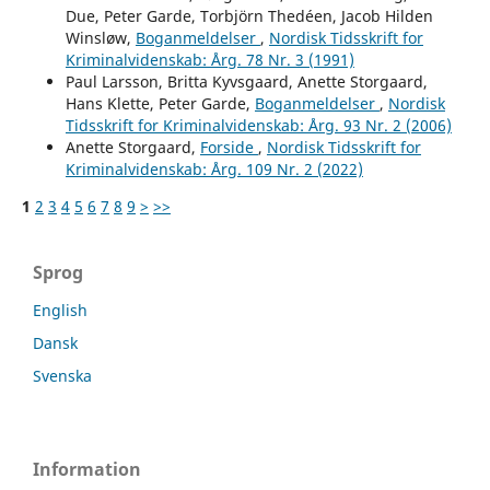
Due, Peter Garde, Torbjörn Thedéen, Jacob Hilden
Winsløw,
Boganmeldelser
,
Nordisk Tidsskrift for
Kriminalvidenskab: Årg. 78 Nr. 3 (1991)
Paul Larsson, Britta Kyvsgaard, Anette Storgaard,
Hans Klette, Peter Garde,
Boganmeldelser
,
Nordisk
Tidsskrift for Kriminalvidenskab: Årg. 93 Nr. 2 (2006)
Anette Storgaard,
Forside
,
Nordisk Tidsskrift for
Kriminalvidenskab: Årg. 109 Nr. 2 (2022)
1
2
3
4
5
6
7
8
9
>
>>
Sprog
English
Dansk
Svenska
Information