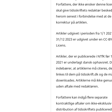
Forfattere, der ikke ønsker denne lice
skal give tidsskriftets redaktør beske
herom senest i forbindelse med at de
korrektur på artiklen.
Artikler udgivet i perioden fra 1/1 2021
31/12 2023 er udgivet under en CC-B
Licens.
Artikler, der er publicerede i NTfK før 
2021 er underlagt dansk ophavsret. D
indebærer, at artiklerne må citeres, d
linkes til dem på tidsskrift.dk og de m
downloades. Artiklerne må ikke genu
uden aftale med redaktøren.
Forfattere kan indgå flere separate
kontraktlige aftaler om ikke-eksklusiv
distribution af tidsskriftets publicere