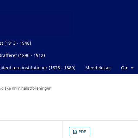
et (1913 - 1948)
rafferet (1890 - 1912)
itentiære institutioner (1878 - 1889)
Meddelelser
Om
rdiske Kriminalistforeninger
PDF