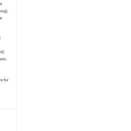
et
 bog),
te
t
ed)
sen,
ve for