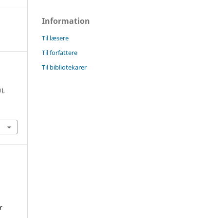
Information
Til læsere
Til forfattere
Til bibliotekarer
1),
8
r