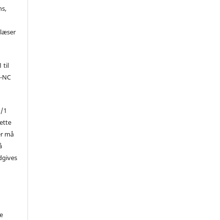
ns,
d
 læser
 til
Y-NC
1/1
ette
er må
å
dgives
de