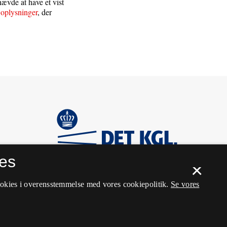
hævde at have et vist
 oplysninger
, der
es
×
ookies i overensstemmelse med vores cookiepolitik.
Se vores