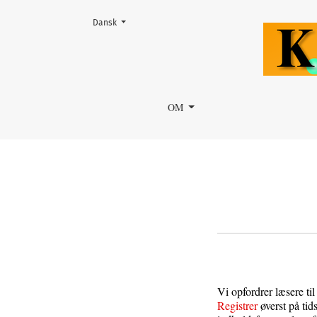
Skift sprog. Det aktuelle sprog er:
Dansk
Oplysninger til læsere
OM
Vi opfordrer læsere til
Registrer
øverst på tid