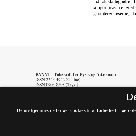
indholdsfortegnelsen f
supportniveau eller et 
garanterer læserne, at
KVANT - Tidsskrift for Fysik og Astronomi
ISSN 2245-4942 (Online)
ISSN 0905-8893 (Trykt)
D
Tilgængelighedserklæring
Denne hjemmeside bruger cookies til at forbedre brugerople