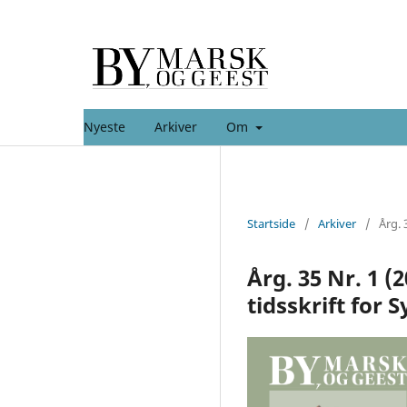
Nyeste
Arkiver
Om
Startside
/
Arkiver
/
Årg. 
Årg. 35 Nr. 1 (
tidsskrift for 