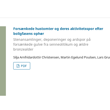
Forsænkede hustomter og deres aktivitetsspor efter
boligfasens ophør
Stenansamlinger, deponeringer og ardspor på
forsænkede gulve fra senneolitikum og ældre
bronzealder
Silja Arnfridardottir Christensen, Martin Egelund Poulsen, Lars G
PDF