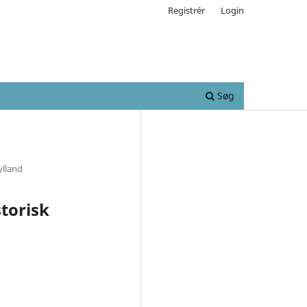
Registrér
Login
Søg
ylland
storisk