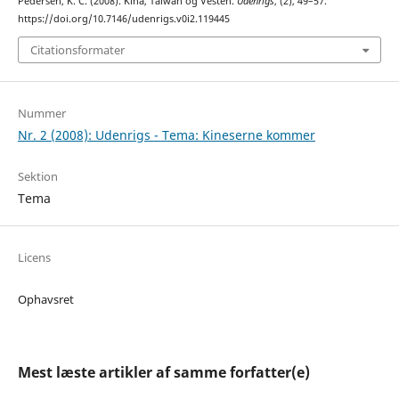
Pedersen, K. C. (2008). Kina, Taiwan og Vesten.
Udenrigs
, (2), 49–57.
https://doi.org/10.7146/udenrigs.v0i2.119445
Citationsformater
Nummer
Nr. 2 (2008): Udenrigs - Tema: Kineserne kommer
Sektion
Tema
Licens
Ophavsret
Mest læste artikler af samme forfatter(e)