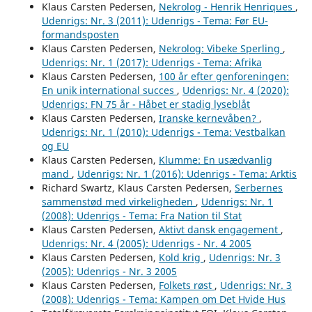
Klaus Carsten Pedersen,
Nekrolog - Henrik Henriques
,
Udenrigs: Nr. 3 (2011): Udenrigs - Tema: Før EU-
formandsposten
Klaus Carsten Pedersen,
Nekrolog: Vibeke Sperling
,
Udenrigs: Nr. 1 (2017): Udenrigs - Tema: Afrika
Klaus Carsten Pedersen,
100 år efter genforeningen:
En unik international succes
,
Udenrigs: Nr. 4 (2020):
Udenrigs: FN 75 år - Håbet er stadig lyseblåt
Klaus Carsten Pedersen,
Iranske kernevåben?
,
Udenrigs: Nr. 1 (2010): Udenrigs - Tema: Vestbalkan
og EU
Klaus Carsten Pedersen,
Klumme: En usædvanlig
mand
,
Udenrigs: Nr. 1 (2016): Udenrigs - Tema: Arktis
Richard Swartz, Klaus Carsten Pedersen,
Serbernes
sammenstød med virkeligheden
,
Udenrigs: Nr. 1
(2008): Udenrigs - Tema: Fra Nation til Stat
Klaus Carsten Pedersen,
Aktivt dansk engagement
,
Udenrigs: Nr. 4 (2005): Udenrigs - Nr. 4 2005
Klaus Carsten Pedersen,
Kold krig
,
Udenrigs: Nr. 3
(2005): Udenrigs - Nr. 3 2005
Klaus Carsten Pedersen,
Folkets røst
,
Udenrigs: Nr. 3
(2008): Udenrigs - Tema: Kampen om Det Hvide Hus