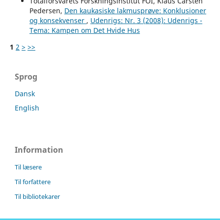
Totalförsvarets Forskningsinstitut FOI, Klaus Carsten
Pedersen,
Den kaukasiske lakmusprøve: Konklusioner
og konsekvenser
,
Udenrigs: Nr. 3 (2008): Udenrigs -
Tema: Kampen om Det Hvide Hus
1
2
>
>>
Sprog
Dansk
English
Information
Til læsere
Til forfattere
Til bibliotekarer