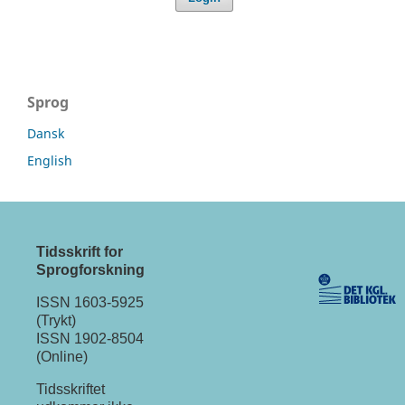
Sprog
Dansk
English
Tidsskrift for
Sprogforskning
ISSN 1603-5925
(Trykt)
ISSN 1902-8504
(Online)
Tidsskriftet