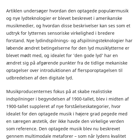
Artiklen undersøger hvordan den optagede populærmusik
og nye lydteknologier er blevet beskrevet i amerikanske
musikmedier, og hvordan disse beskrivelser kan ses som et
udtryk for lytternes sensoriske virkelighed i bredere
forstand. Nye lydindspilnings- og afspilningsteknologier har
løbende ændret betingelserne for den lyd musiklytterne er
blevet mødt med, og idealet for ’den gode lyd’ har en
ændret sig på afgørende punkter fra de tidlige mekaniske
optagelser over introduktionen af flersporoptagelsen til
udbredelsen af den digitale lyd.
Musikproducenternes fokus på at skabe realistiske
indspilninger i begyndelsen af 1900-tallet, blev i midten af
1900-tallet suppleret af nye forståelseskategorier, hvor
idealet for den optagede musik i højere grad pegede med
en særegen æstetik, der ikke havde den virkelige verden
som reference. Den optagede musik blev nu beskrevet
gennem multimodale metaforer – som når lydens kvalitet