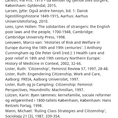
Laneth, Pia Fris: 1915 – da kvinder og tyende blev borgere,
København: Gyldendal, 2015.
Larsen, Jytte: Også andre hensyn, bd. 1: Dansk
ligestillingshistorie 1849-1915, Aarhus: Aarhus
Universitetsforlag, 2010.
Lees, Lynn Hollen: The solidarities of strangers: the English
poor laws and the people, 1700-1948, Cambridge:
Cambridge University Press, 1998.
Leeuwen, Marco van: ’Histories of Risk and Welfare in
Europe during the 18th and 19th centuries’. I Anthony
Cunningham og Ole Peter Grell (red.): I Health care and
poor relief in 18th and 19th century Northern Europe:
History of Medicine in Context, 2002, 32-66.
Lister, Ruth: ’Citizenship’, Feminist Review 57, 1997, 28-48.
Lister, Ruth: Engendering Citizenship, Work and Care,
Aalborg: FREIA, Aalborg Universitet, 1997.
Lister, Ruth og Jo Campling: Citizenship: Feminist
Perspectives, Houndmills: Machmillan, 1997.
Lützen, Karin: Byen tæmmes: kernefamilie, sociale reformer
og velgørenhed i 1800-tallets København, København: Hans
Reitzels Forlag, 1998.
Mann, Michael: ’Ruling Class Strategies and Citizenship’,
Sociology 21 (3), 1987, 339-354.