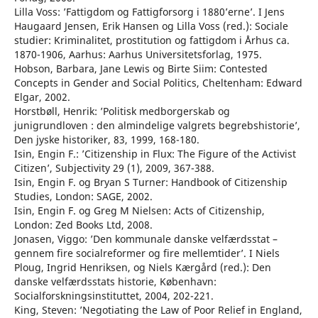
Lilla Voss: ’Fattigdom og Fattigforsorg i 1880’erne’. I Jens
Haugaard Jensen, Erik Hansen og Lilla Voss (red.): Sociale
studier: Kriminalitet, prostitution og fattigdom i Århus ca.
1870-1906, Aarhus: Aarhus Universitetsforlag, 1975.
Hobson, Barbara, Jane Lewis og Birte Siim: Contested
Concepts in Gender and Social Politics, Cheltenham: Edward
Elgar, 2002.
Horstbøll, Henrik: ’Politisk medborgerskab og
junigrundloven : den almindelige valgrets begrebshistorie’,
Den jyske historiker, 83, 1999, 168-180.
Isin, Engin F.: ’Citizenship in Flux: The Figure of the Activist
Citizen’, Subjectivity 29 (1), 2009, 367-388.
Isin, Engin F. og Bryan S Turner: Handbook of Citizenship
Studies, London: SAGE, 2002.
Isin, Engin F. og Greg M Nielsen: Acts of Citizenship,
London: Zed Books Ltd, 2008.
Jonasen, Viggo: ’Den kommunale danske velfærdsstat –
gennem fire socialreformer og fire mellemtider’. I Niels
Ploug, Ingrid Henriksen, og Niels Kærgård (red.): Den
danske velfærdsstats historie, København:
Socialforskningsinstituttet, 2004, 202-221.
King, Steven: ’Negotiating the Law of Poor Relief in England,