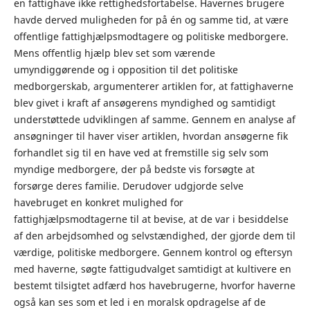
en fattighave ikke rettighedsfortabelse. Havernes brugere
havde derved muligheden for på én og samme tid, at være
offentlige fattighjælpsmodtagere og politiske medborgere.
Mens offentlig hjælp blev set som værende
umyndiggørende og i opposition til det politiske
medborgerskab, argumenterer artiklen for, at fattighaverne
blev givet i kraft af ansøgerens myndighed og samtidigt
understøttede udviklingen af samme. Gennem en analyse af
ansøgninger til haver viser artiklen, hvordan ansøgerne fik
forhandlet sig til en have ved at fremstille sig selv som
myndige medborgere, der på bedste vis forsøgte at
forsørge deres familie. Derudover udgjorde selve
havebruget en konkret mulighed for
fattighjælpsmodtagerne til at bevise, at de var i besiddelse
af den arbejdsomhed og selvstændighed, der gjorde dem til
værdige, politiske medborgere. Gennem kontrol og eftersyn
med haverne, søgte fattigudvalget samtidigt at kultivere en
bestemt tilsigtet adfærd hos havebrugerne, hvorfor haverne
også kan ses som et led i en moralsk opdragelse af de