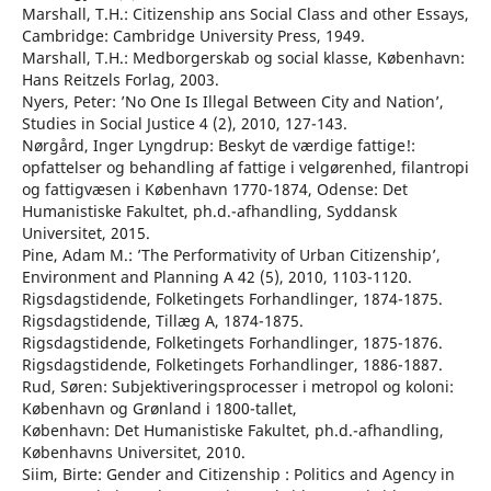
Marshall, T.H.: Citizenship ans Social Class and other Essays,
Cambridge: Cambridge University Press, 1949.
Marshall, T.H.: Medborgerskab og social klasse, København:
Hans Reitzels Forlag, 2003.
Nyers, Peter: ’No One Is Illegal Between City and Nation’,
Studies in Social Justice 4 (2), 2010, 127-143.
Nørgård, Inger Lyngdrup: Beskyt de værdige fattige!:
opfattelser og behandling af fattige i velgørenhed, filantropi
og fattigvæsen i København 1770-1874, Odense: Det
Humanistiske Fakultet, ph.d.-afhandling, Syddansk
Universitet, 2015.
Pine, Adam M.: ’The Performativity of Urban Citizenship’,
Environment and Planning A 42 (5), 2010, 1103-1120.
Rigsdagstidende, Folketingets Forhandlinger, 1874-1875.
Rigsdagstidende, Tillæg A, 1874-1875.
Rigsdagstidende, Folketingets Forhandlinger, 1875-1876.
Rigsdagstidende, Folketingets Forhandlinger, 1886-1887.
Rud, Søren: Subjektiveringsprocesser i metropol og koloni:
København og Grønland i 1800-tallet,
København: Det Humanistiske Fakultet, ph.d.-afhandling,
Københavns Universitet, 2010.
Siim, Birte: Gender and Citizenship : Politics and Agency in