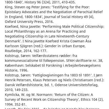
1800-1840’, History 96 (324), 2011, 410-435.
King, Steven og Peter Jones: ’Testifying for the Poor:
Epistolary Advocates and the Negotiation of Parochial Relief
in England, 1800-1834’, Journal of Social History 49 (4),
Oxford University Press, 2016.
Koefoed, Nina Javette: ’Performing Male Political Citizenship:
Local Philanthropy as an Arena for Practicing and
Negotiating Citizenship in Late Nineteenth-Century
Denmark’. I Nina Javette Koefoed Krista Cowman Åsa
Karlsson Sjögren (red.): Gender in Urban Europe,
Routledge, 2014, 162-177.
Kolstrup, Søren: Velfærdsstatens rødder: fra
kommunesocialisme til folkepension. SFAH skriftserie nr. 38,
København: Selskabet til Forskning i Arbejderbevægelsens
Historie, 1996.
Kolstrup, Søren: ’Fattiglovgivningen fra 1803 til 1891’. I Jørn
Henrik Petersen, Klaus Petersen og Niels Christiansen (red.):
Dansk Velfærdshistorie, bd. 1, Odense Universitetsforlag,
2010, 149-233.
Kymlicka, W. og W. Normann: ’Return of the Citizen: A
Survey of Recent Work on Citizenship Theory’, Ethics 104 (2),
1994. 352-81.