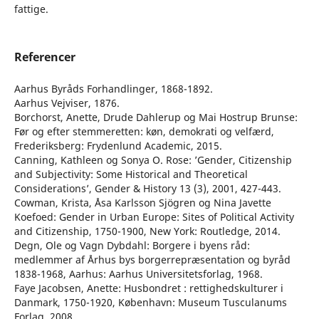
fattige.
Referencer
Aarhus Byråds Forhandlinger, 1868-1892.
Aarhus Vejviser, 1876.
Borchorst, Anette, Drude Dahlerup og Mai Hostrup Brunse:
Før og efter stemmeretten: køn, demokrati og velfærd,
Frederiksberg: Frydenlund Academic, 2015.
Canning, Kathleen og Sonya O. Rose: ’Gender, Citizenship
and Subjectivity: Some Historical and Theoretical
Considerations’, Gender & History 13 (3), 2001, 427-443.
Cowman, Krista, Åsa Karlsson Sjögren og Nina Javette
Koefoed: Gender in Urban Europe: Sites of Political Activity
and Citizenship, 1750-1900, New York: Routledge, 2014.
Degn, Ole og Vagn Dybdahl: Borgere i byens råd:
medlemmer af Århus bys borgerrepræsentation og byråd
1838-1968, Aarhus: Aarhus Universitetsforlag, 1968.
Faye Jacobsen, Anette: Husbondret : rettighedskulturer i
Danmark, 1750-1920, København: Museum Tusculanums
Forlag, 2008.