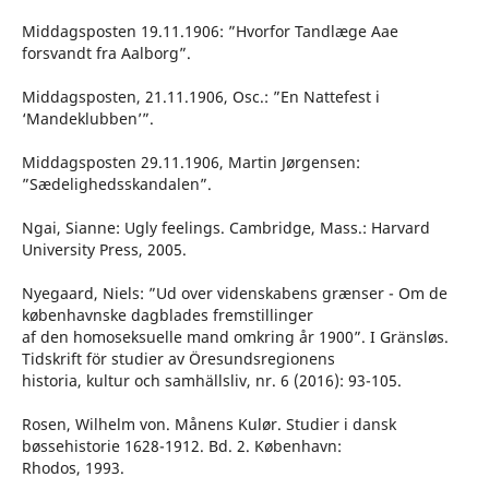
Middagsposten 19.11.1906: ”Hvorfor Tandlæge Aae
forsvandt fra Aalborg”.
Middagsposten, 21.11.1906, Osc.: ”En Nattefest i
‘Mandeklubben’”.
Middagsposten 29.11.1906, Martin Jørgensen:
”Sædelighedsskandalen”.
Ngai, Sianne: Ugly feelings. Cambridge, Mass.: Harvard
University Press, 2005.
Nyegaard, Niels: ”Ud over videnskabens grænser - Om de
københavnske dagblades fremstillinger
af den homoseksuelle mand omkring år 1900”. I Gränsløs.
Tidskrift för studier av Öresundsregionens
historia, kultur och samhällsliv, nr. 6 (2016): 93-105.
Rosen, Wilhelm von. Månens Kulør. Studier i dansk
bøssehistorie 1628-1912. Bd. 2. København:
Rhodos, 1993.