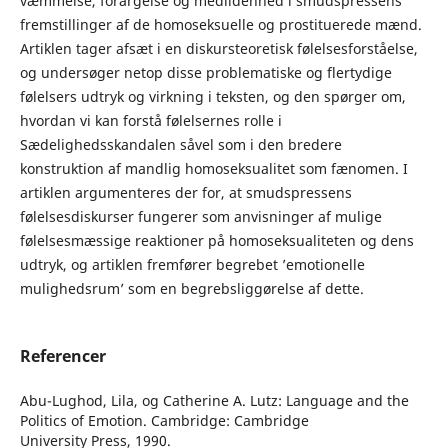
væmmelse, forargelse og medlidenhed i smudspressens
fremstillinger af de homoseksuelle og prostituerede mænd.
Artiklen tager afsæt i en diskursteoretisk følelsesforståelse,
og undersøger netop disse problematiske og flertydige
følelsers udtryk og virkning i teksten, og den spørger om,
hvordan vi kan forstå følelsernes rolle i
Sædelighedsskandalen såvel som i den bredere
konstruktion af mandlig homoseksualitet som fænomen. I
artiklen argumenteres der for, at smudspressens
følelsesdiskurser fungerer som anvisninger af mulige
følelsesmæssige reaktioner på homoseksualiteten og dens
udtryk, og artiklen fremfører begrebet ’emotionelle
mulighedsrum’ som en begrebsliggørelse af dette.
Referencer
Abu-Lughod, Lila, og Catherine A. Lutz: Language and the
Politics of Emotion. Cambridge: Cambridge
University Press, 1990.