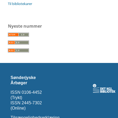
Til bibliotekarer
Nyeste nummer
Sønderjyske
Årbøger
ISSN 0106-4452
(Trykt)
ISSN 2445-7302
(Online)
Tilgængelighedserklæring