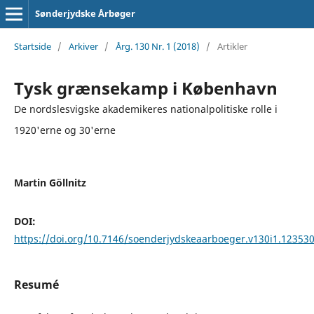
Sønderjydske Årbøger
Startside
/
Arkiver
/
Årg. 130 Nr. 1 (2018)
/
Artikler
Tysk grænsekamp i København
De nordslesvigske akademikeres nationalpolitiske rolle i
1920'erne og 30'erne
Martin Göllnitz
DOI:
https://doi.org/10.7146/soenderjydskeaarboeger.v130i1.12353
Resumé