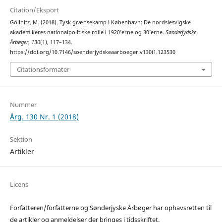
Citation/Eksport
Göllnitz, M. (2018). Tysk grænsekamp i København: De nordslesvigske
akademikeres nationalpolitiske rolle i 1920’erne og 30’erne.
Sønderjydske
Årbøger
,
130
(1), 117–134.
https://doi.org/10.7146/soenderjydskeaarboeger.v130i1.123530
Citationsformater
Nummer
Årg. 130 Nr. 1 (2018)
Sektion
Artikler
Licens
Forfatteren/forfatterne og Sønderjyske Årbøger har ophavsretten til
de artikler og anmeldelser der bringes i tidsskriftet.