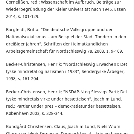
Cornelißen, red.: Wissenschaft im Aufbruch. Beiträge zur
Wiederbegründung der Kieler Universität nach 1945, Essen
2014, s. 101-129.
Bargfeldt, Britta: ”Die deutsche Volksgruppe und der
Nationalsozialismus – am Beispiel der Stadt Tondern in den
dreißiger Jahren”, Schriften der Heimatkundlichen
Arbeitsgemeinschaft für Nordschleswig 78, 2003, s. 9-109.
Becker-Christensen, Henrik: ”Nordschleswig Erwache!!!: Det
tyske mindretal og nazismen i 1933”, Sønderjyske Årbøger,
1998, s. 161-204.
Becker-Christensen, Henrik: ”NSDAP-N og Slesvigs Parti: Det
tyske mindretals virke under besættelsen”, Joachim Lund,
red.: Partier under pres – demokratietunder besættelsen,
København 2003, s. 328-344.
Bundgård Christensen, Claus, Joachim Lund, Niels Wium
Olesen og Jakob Sørensen: Danmark besat – krig og hverdag