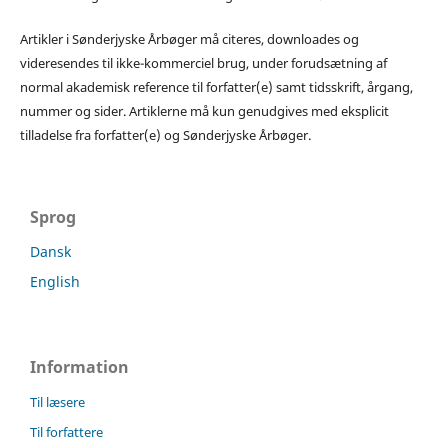
Artikler i Sønderjyske Årbøger må citeres, downloades og
videresendes til ikke-kommerciel brug, under forudsætning af
normal akademisk reference til forfatter(e) samt tidsskrift, årgang,
nummer og sider. Artiklerne må kun genudgives med eksplicit
tilladelse fra forfatter(e) og Sønderjyske Årbøger.
Sprog
Dansk
English
Information
Til læsere
Til forfattere