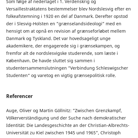
Som følge af nederlaget i 1. Verdenskrig og
Versaillestraktatens bestemmelser blev Nordslesvig efter en
folkeafstemning i 1920 en del af Danmark. Derefter opstod
der i Slesvig-Holsten en ”grænselandsideologi” med en
hensigt om at opnå en revision af grænseforløbet mellem
Danmark og Tyskland. Det var hovedsageligt unge
akademikere, der engagerede sig i grænsekampen, og
fremfor alt de nordslesvigske studerende, som læste i
København. De havde sluttet sig sammen i
studentersammenslutningen ”Verbindung Schleswigscher
Studenten“ og varetog en vigtig grænsepolitisk rolle.
Referencer
Auge, Oliver og Martin Göllnitz: ”Zwischen Grenzkampf,
Völkerverständigung und der Suche nach demokratischer
Identität: Die Landesgeschichte an der Christian-Albrechts-
Universität zu Kiel zwischen 1945 und 1965”, Christoph