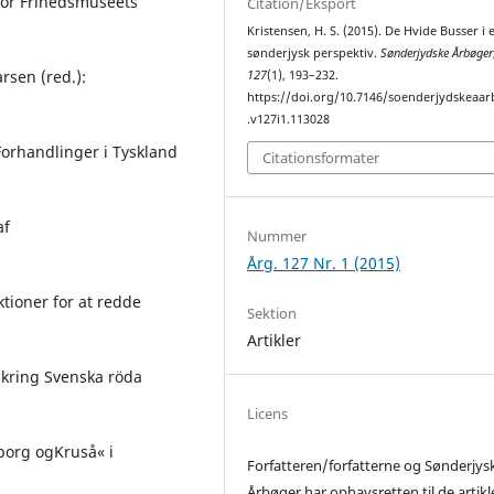
 for Frihedsmuseets
Citation/Eksport
Kristensen, H. S. (2015). De Hvide Busser i 
sønderjysk perspektiv.
Sønderjydske Årbøger
rsen (red.):
127
(1), 193–232.
https://doi.org/10.7146/soenderjydskeaa
.v127i1.113028
Forhandlinger i Tyskland
Citationsformater
af
Nummer
Årg. 127 Nr. 1 (2015)
tioner for at redde
Sektion
.
Artikler
 kring Svenska röda
Licens
borg ogKruså« i
Forfatteren/forfatterne og Sønderjys
Årbøger har ophavsretten til de artikl