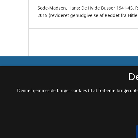
Sode-Madsen, Hans: De Hvide Busser 1941-45. Re
2015 (revideret genudgivelse af Reddet fra Hitle
Sønderjyske Årbøger
D
ISSN 0106-4452 (Trykt)
Denne hjemmeside bruger cookies til at forbedre brugerople
ISSN 2445-7302 (Online)
Tilgængelighedserklæring