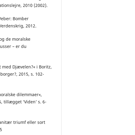
ationslejre, 2010 (2002).
kWeber: Bomber
Verdenskrig, 2012.
 og de moralske
Busser – er du
t med Djævelen?« i Boritz,
borger?, 2015, s. 102-
moralske dilemmaer«,
, tillægget ‘Viden’ s. 6-
nitær triumf eller sort
15