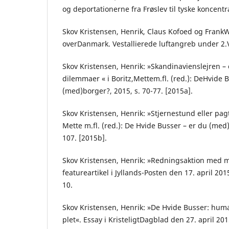
og deportationerne fra Frøslev til tyske koncentr
Skov Kristensen, Henrik, Claus Kofoed og Fran
overDanmark. Vestallierede luftangreb under 2.
Skov Kristensen, Henrik: »Skandinavienslejren –
dilemmaer « i Boritz,Mettem.fl. (red.): DeHvide 
(med)borger?, 2015, s. 70-77. [2015a].
Skov Kristensen, Henrik: »Stjernestund eller pag
Mette m.fl. (red.): De Hvide Busser – er du (med)
107. [2015b].
Skov Kristensen, Henrik: »Redningsaktion med 
featureartikel i Jyllands-Posten den 17. april 2015
10.
Skov Kristensen, Henrik: »De Hvide Busser: huma
plet«. Essay i KristeligtDagblad den 27. april 20