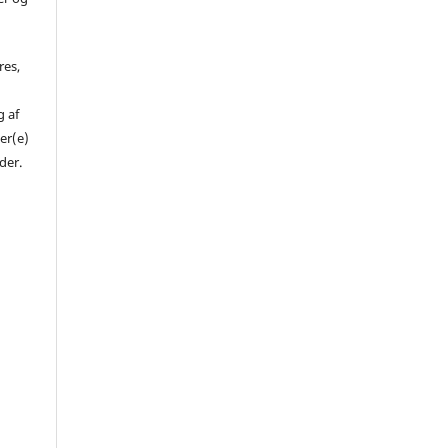
res,
 af
er(e)
der.