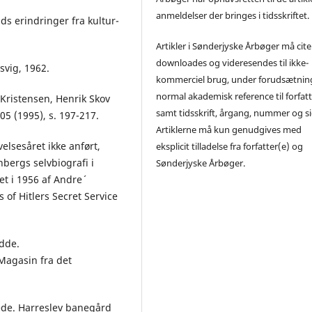
anmeldelser der bringes i tidsskriftet.
ds erindringer fra kultur-
Artikler i Sønderjyske Årbøger må cite
downloades og videresendes til ikke-
vig, 1962.
kommerciel brug, under forudsætning
normal akademisk reference til forfatt
Kristensen, Henrik Skov
samt tidsskrift, årgang, nummer og si
5 (1995), s. 197-217.
Artiklerne må kun genudgives med
elsesåret ikke anført,
eksplicit tilladelse fra forfatter(e) og
bergs selvbiografi i
Sønderjyske Årbøger.
t i 1956 af Andre´
of Hitlers Secret Service
idde.
Magasin fra det
vede. Harreslev banegård