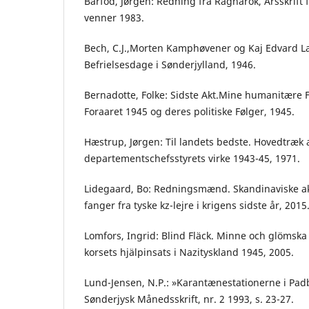
Barfod, Jørgen: Redning fra Ragnarok, Årsskrift
venner 1983.
Bech, C.J.,Morten Kamphøvener og Kaj Edvard La
Befrielsesdage i Sønderjylland, 1946.
Bernadotte, Folke: Sidste Akt.Mine humanitære 
Foraaret 1945 og deres politiske Følger, 1945.
Hæstrup, Jørgen: Til landets bedste. Hovedtræk 
departementschefsstyrets virke 1943-45, 1971.
Lidegaard, Bo: Redningsmænd. Skandinaviske ak
fanger fra tyske kz-lejre i krigens sidste år, 2015
Lomfors, Ingrid: Blind Fläck. Minne och glömska
korsets hjälpinsats i Nazityskland 1945, 2005.
Lund-Jensen, N.P.: »Karantænestationerne i Pad
Sønderjysk Månedsskrift, nr. 2 1993, s. 23-27.