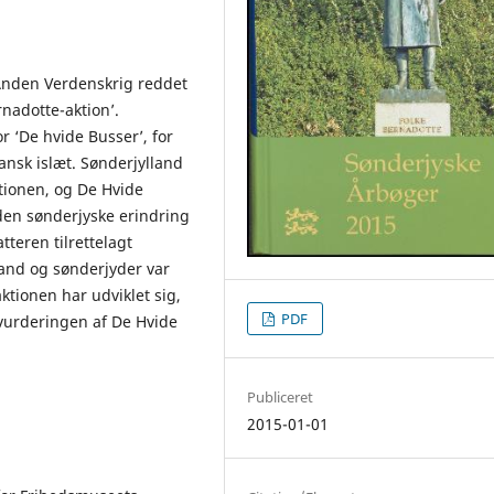
Anden Verdenskrig reddet
nadotte-aktion’.
r ‘De hvide Busser’, for
nsk islæt. Sønderjylland
ktionen, og De Hvide
en sønderjyske erindring
tteren tilrettelagt
land og sønderjyder var
ktionen har udviklet sig,
PDF
 vurderingen af De Hvide
Publiceret
2015-01-01