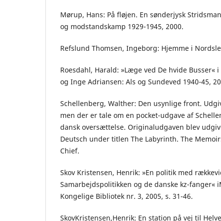
Mørup, Hans: På fløjen. En sønderjysk Stridsman
og modstandskamp 1929-1945, 2000.
Refslund Thomsen, Ingeborg: Hjemme i Nordsles
Roesdahl, Harald: »Læge ved De hvide Busser« i 
og Inge Adriansen: Als og Sundeved 1940-45, 200
Schellenberg, Walther: Den usynlige front. Udgiv
men der er tale om en pocket-udgave af Schellen
dansk oversættelse. Originaludgaven blev udgive
Deutsch under titlen The Labyrinth. The Memoirs 
Chief.
Skov Kristensen, Henrik: »En politik med rækkev
Samarbejdspolitikken og de danske kz-fanger« i
Kongelige Bibliotek nr. 3, 2005, s. 31-46.
SkovKristensen,Henrik: En station på vej til Hel