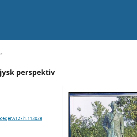
er
jysk perspektiv
boeger.v127i1.113028