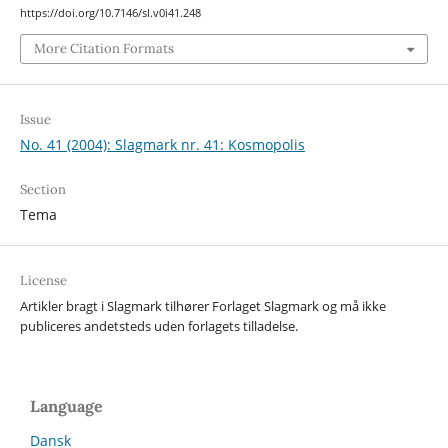
https://doi.org/10.7146/sl.v0i41.248
More Citation Formats
Issue
No. 41 (2004): Slagmark nr. 41: Kosmopolis
Section
Tema
License
Artikler bragt i Slagmark tilhører Forlaget Slagmark og må ikke
publiceres andetsteds uden forlagets tilladelse.
Language
Dansk