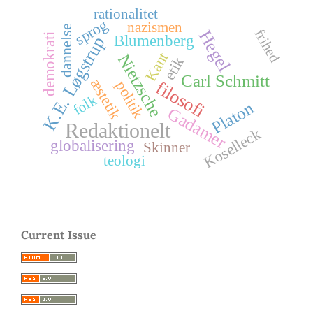
rationalitet
sprog
nazismen
dannelse
frihed
Hegel
Blumenberg
demokrati
K.E. Løgstrup
Kant
Nietzsche
etik
Carl Schmitt
æstetik
filosofi
politik
folk
Platon
Gadamer
Redaktionelt
Koselleck
globalisering
Skinner
teologi
Current Issue