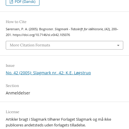
PDF (Dansk)
How to Cite
Sørensen, P. A. (2005). Bognoter.
Slagmark - Tidsskrift for idéhistorie
, (42), 200–
201. https://doi.org/10.7146/sl.v0i42.105076
More Citation Formats
Issue
No. 42 (2005): Slagmark nr. 42: K.E. Løgstrup
Section
Anmeldelser
License
Artikler bragt i Slagmark tilhører Forlaget Slagmark og må ikke
publiceres andetsteds uden forlagets tilladelse.