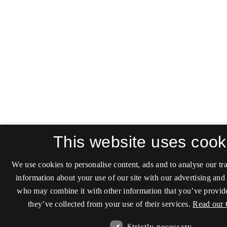
This website uses cook
We use cookies to personalise content, ads and to analyse our tra
information about your use of our site with our advertising and 
who may combine it with other information that you’ve provide
they’ve collected from your use of their services.
Read our 
Strictly necessary