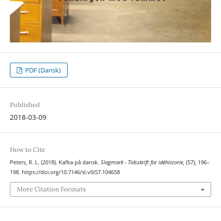
PDF (Dansk)
Published
2018-03-09
How to Cite
Peters, R. L. (2018). Kafka på dansk.
Slagmark - Tidsskrift for idéhistorie
, (57), 196–
198. https://doi.org/10.7146/sl.v0i57.104658
More Citation Formats