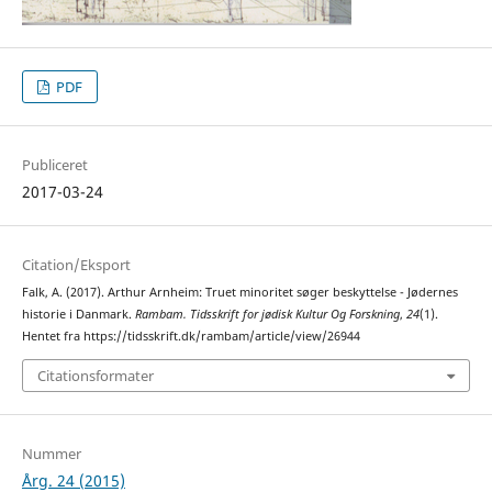
PDF
Publiceret
2017-03-24
Citation/Eksport
Falk, A. (2017). Arthur Arnheim: Truet minoritet søger beskyttelse - Jødernes
historie i Danmark.
Rambam. Tidsskrift for jødisk Kultur Og Forskning
,
24
(1).
Hentet fra https://tidsskrift.dk/rambam/article/view/26944
Citationsformater
Nummer
Årg. 24 (2015)