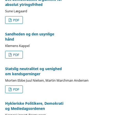
absolut ytringsfrihed
Sune Lægaard
PDF
Sandheden og den usynlige
hånd
Klemens Kappel
PDF
Statslig neutralitet og uenighed
om kendsgerninger
Morten Ebbe Juul Nielsen, Martin Marchman Andersen
PDF
Hykleriske Politikere, Demokrati
og Mediedagsordenen
Kasper Lippert-Rasmussen